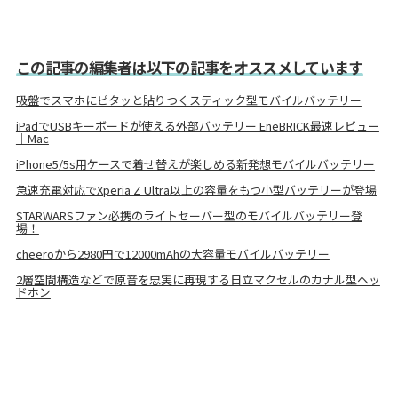
この記事の編集者は以下の記事をオススメしています
吸盤でスマホにピタッと貼りつくスティック型モバイルバッテリー
iPadでUSBキーボードが使える外部バッテリー EneBRICK最速レビュー
｜Mac
iPhone5/5s用ケースで着せ替えが楽しめる新発想モバイルバッテリー
急速充電対応でXperia Z Ultra以上の容量をもつ小型バッテリーが登場
STARWARSファン必携のライトセーバー型のモバイルバッテリー登
場！
cheeroから2980円で12000mAhの大容量モバイルバッテリー
2層空間構造などで原音を忠実に再現する日立マクセルのカナル型ヘッ
ドホン