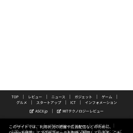
TOP
レビュー
ニュース
ガジェット
ゲーム
グルメ
スタートアップ
ICT
インフォメーション
ASCII.jp
MITテクノロジーレビュー
サイトポリシー
プライバシーポリシー
運営会社
このサイトでは、利用状況の把握や広告配信などのために、
お問い合わせ
広告掲載
スタッフ募集
電子版について
Cookieを使用してアクセスデータを取得・利用しています。これ