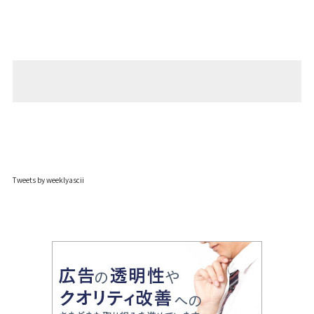
Tweets by weeklyascii