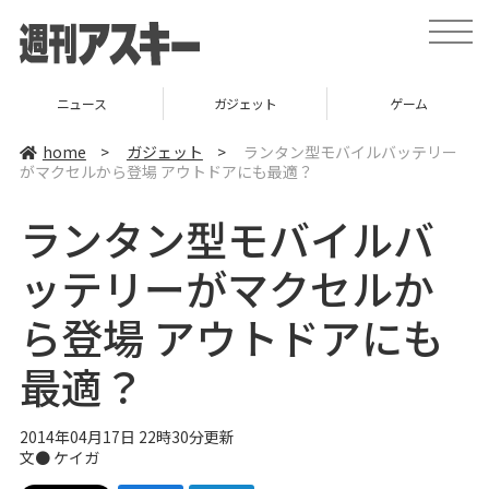
t
o
g
g
l
ニュース
ガジェット
ゲーム
e
n
a
home
>
ガジェット
>
ランタン型モバイルバッテリー
v
がマクセルから登場 アウトドアにも最適？
i
g
a
ランタン型モバイルバ
t
i
o
ッテリーがマクセルか
n
ら登場 アウトドアにも
最適？
2014年04月17日 22時30分更新
文●
ケイガ