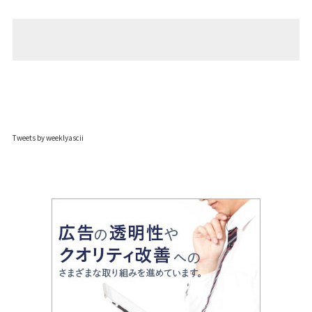
Tweets by weeklyascii