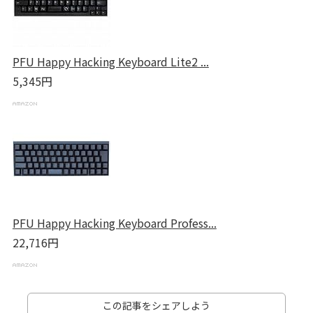
PFU Happy Hacking Keyboard Lite2 ...
5,345円
PFU Happy Hacking Keyboard Profess...
22,716円
この記事をシェアしよう