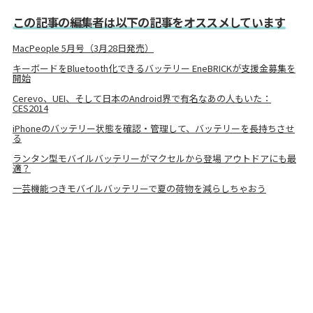
この記事の編集者は以下の記事をオススメしています
MacPeople 5月号（3月28日発売）
キーボードをBluetooth化できるバッテリー EneBRICKが支援金募集を
開始
Cerevo、UEI、そして日本のAndroid界で有名なあの人もいた：
CES2014
iPhoneのバッテリー状態を確認・管理して、バッテリーを長持ちさせ
る
ランタン型モバイルバッテリーがマクセルから登場 アウトドアにも最
適？
一芸機能つきモバイルバッテリーで夏の荷物を減らしちゃおう