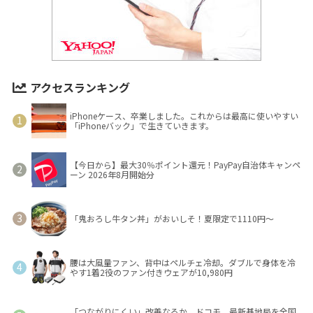
アクセスランキング
iPhoneケース、卒業しました。これからは最高に使いやすい
「iPhoneバック」で生きていきます。
【今日から】最大30％ポイント還元！PayPay自治体キャンペ
ーン 2026年8月開始分
「鬼おろし牛タン丼」がおいしそ！夏限定で1110円～
腰は大風量ファン、背中はペルチェ冷却。ダブルで身体を冷
やす1着2役のファン付きウェアが10,980円
「つながりにくい」改善なるか ドコモ、最新基地局を全国