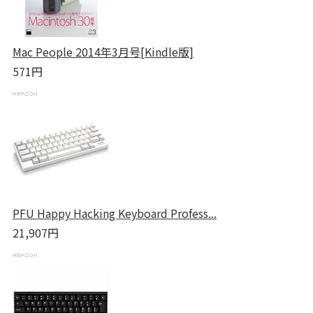
Mac People 2014年3月号[Kindle版]
571円
PFU Happy Hacking Keyboard Profess...
21,907円