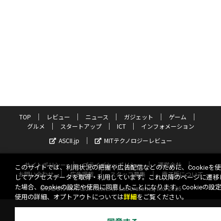
TOP
レビュー
ニュース
ガジェット
ゲーム
グルメ
スタートアップ
ICT
インフォメーション
ASCII.jp
MITテクノロジーレビュー
サイトポリシー
プライバシーポリシー
運営会社
このサイトでは、利用状況の把握や広告配信などのために、Cookieを
お問い合わせ
広告掲載
スタッフ募集
電子版について
してアクセスデータを取得・利用しています。これ以降のページに遷移
た場合、Cookieの設定や使用に同意したことになります。Cookieの設
©KADOKAWA ASCII Research Laboratories, Inc. 2026
使用の詳細、オプトアウトについては
詳細
をご覧ください。