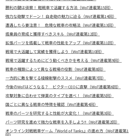
勝利の鍵は偵察！ 軽戦車で活躍する方法（WoT連載第15回）
強力な砲撃でドーン！ 自走砲の魅力に迫る（WoT連載第14回）
遭遇したら要注意！ 危険な戦車の攻略法（WoT連載第13回）
搭乗員の育成と獲得すべきスキル（WoT連載第12回）
拡張パーツを搭載して戦車の性能をアップ（WoT連載第11回）
戦場で大活躍して実績を獲得しよう（WoT連載第10回）
戦場で活躍するためにどう動くべきかを考える（WoT連載第9回）
戦車の種類によって異なる戦場の役割（WoT連載第8回）
一方的に敵を撃てる稜線射撃のススメ（WoT連載第7回）
今後のWoTはどうなる？ ビクターCEOに直撃（WoT連載第6回）
攻撃対象に合わせて弾薬のタイプを選べ！（WoT連載第5回）
国ごとに異なる戦車の特徴を確認（WoT連載第4回）
戦車のパーツを研究すると性能が大変化！（WoT連載第3回）
パーツ研究を進めて強力な戦車を入手しよう!!（WoT連載第2回）
オンライン対戦戦車ゲーム『World of Tanks』の進め方（WoT連載第1
回）