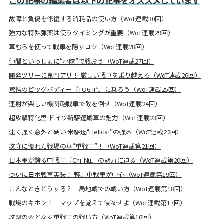
この記事の編集者は以下の記事をオススメしています
故障と負傷を修復する消耗品の使い方（WoT連載30回）
強力な特殊弾薬は使うタイミングが重要（WoT連載29回）
草むらを使って戦車を隠すコツ（WoT連載28回）
仲間といっしょに“小隊”で戦おう（WoT連載27回）
開発ツリーに鬼門アリ！ 厳しい戦車を乗り越えろ（WoT連載26回）
驚愕のビッグボディー『TOG II*』に乗ろう（WoT連載25回）
連射が楽しい機関砲戦車で敵を倒せ（WoT連載24回）
超攻撃特化型 ドイツ新駆逐戦車の魅力（WoT連載23回）
速く強く意外と硬い 米駆逐“Hellcat”の強み（WoT連載22回）
攻守に優れた戦場の華“重戦車”！（WoT連載第21回）
日本軍が誇る中戦車『Chi-Nu』の魅力に迫る（WoT連載第20回）
ついに日本戦車実装！ 軽、中戦車が中心（WoT連載第19回）
こんなときどうする？ 局地戦での戦い方（WoT連載第18回）
戦場のキホン！ マップを覚えて侵攻せよ（WoT連載第17回）
攻撃の要となる重戦車の戦い方（WoT連載第16回）