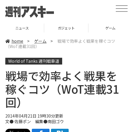
t
o
g
g
l
ニュース
ガジェット
ゲーム
e
n
a
home
>
ゲーム
>
戦場で効率よく戦果を稼ぐコツ
v
（WoT連載31回）
i
g
a
World of Tanks 週刊戦車道
t
i
o
戦場で効率よく戦果を
n
稼ぐコツ（WoT連載31
回）
2014年04月21日 19時30分更新
文● 佐藤ポン 編集●
南田ゴウ