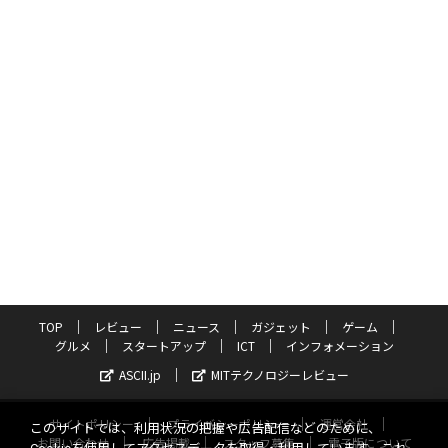
TOP
レビュー
ニュース
ガジェット
ゲーム
グルメ
スタートアップ
ICT
インフォメーション
ASCII.jp
MITテクノロジーレビュー
サイトポリシー
プライバシーポリシー
運営会社
このサイトでは、利用状況の把握や広告配信などのために、
お問い合わせ
広告掲載
スタッフ募集
電子版について