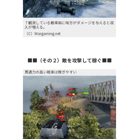
↑観測している敵車両に味方がダメージを与えると収
入が増える。
（C）Wargaming.net
■■（その２）敵を攻撃して稼ぐ■■
貫通力の高い戦車は稼ぎやすい