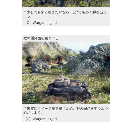
↑少しでも多く稼ぎたいなら、1発でも多く弾を当て
よう。
（C）Wargaming.net
敵の側背面を狙うべし
↑確実にダメージ量を稼ぐため、敵の弱点を狙うよう
心がけよう。
（C）Wargaming.net