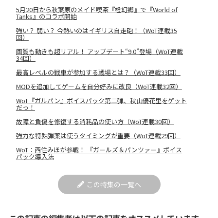
5月20日から秋葉原のメイド喫茶『橙幻郷』で『World of
Tanks』のコラボ開始
強い？ 弱い？ 今熱いのはイギリス自走砲！（WoT連載35
回）
画質も動きも超リアル！ アップデート“9.0”登場（WoT連載
34回）
最高レベルの戦車が参加する戦場とは？（WoT連載33回）
MODを追加してゲームを自分好みに改良（WoT連載32回）
WoT『ガルパン』ボイスパック第二弾、秋山優花里をゲット
だっ！
故障と負傷を修復する消耗品の使い方（WoT連載30回）
強力な特殊弾薬は使うタイミングが重要（WoT連載29回）
WoT：西住みほが参戦！ 『ガールズ＆パンツァー』ボイス
パック導入法
この特集の一覧へ