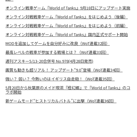
オンライン戦車ゲーム『World of Tanks』9月18日にアップデート実施
オンライン対戦戦車ゲーム『World of Tanks』をはじめよう（後編）
オンライン対戦戦車ゲーム『World of Tanks』をはじめよう（前編）
オンライン対戦戦車ゲーム『World of Tanks』国内正式サポート開始
MODを追加してゲームを自分好みに改良（WoT連載32回）
最高レベルの戦車が参加する戦場とは？（WoT連載33回）
週刊アスキー5/13-20合併号 No.978(4月28日発売)
画質も動きも超リアル！ アップデート“9.0”登場（WoT連載34回）
強い？ 弱い？ 今熱いのはイギリス自走砲！（WoT連載35回）
5月20日から秋葉原のメイド喫茶『橙幻郷』で『World of Tanks』のコ
ラボ開始
新ゲームモード“ヒストリカルバトル”に出撃（WoT連載36回）