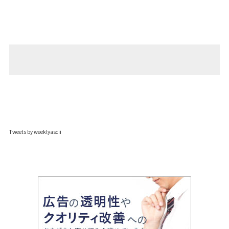
Tweets by weeklyascii