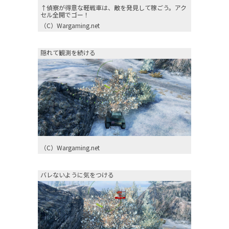
↑偵察が得意な軽戦車は、敵を発見して稼ごう。アク
セル全開でゴー！
（C）Wargaming.net
隠れて観測を続ける
（C）Wargaming.net
バレないように気をつける