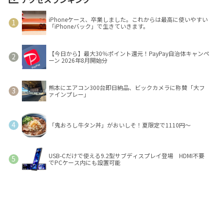
iPhoneケース、卒業しました。これからは最高に使いやすい
「iPhoneバック」で生きていきます。
【今日から】最大30％ポイント還元！PayPay自治体キャンペ
ーン 2026年8月開始分
熊本にエアコン300台即日納品、ビックカメラに称賛「大フ
ァインプレー」
「鬼おろし牛タン丼」がおいしそ！夏限定で1110円～
USB-Cだけで使える9.2型サブディスプレイ登場 HDMI不要
でPCケース内にも設置可能