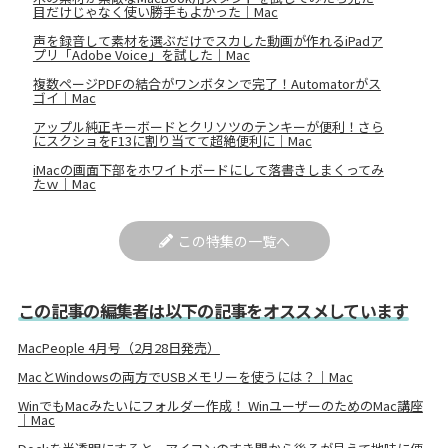
目だけじゃなく使い勝手もよかった｜Mac
声を録音して素材を選ぶだけでスカした動画が作れるiPadア
プリ「Adobe Voice」を試した｜Mac
複数ページPDFの結合がワンボタンで完了！Automatorがス
ゴイ｜Mac
アップル純正キーボードとクリソツのテンキーが便利！さら
にスクショをF13に割り当てて超絶便利に｜Mac
iMacの画面下部をホワイトボードにして落書きしまくってみ
たｗ｜Mac
この特集の一覧へ
この記事の編集者は以下の記事をオススメしています
MacPeople 4月号（2月28日発売）
MacとWindowsの両方でUSBメモリーを使うには？｜Mac
WinでもMacみたいにフォルダー作成！ WinユーザーのためのMac講座
｜Mac