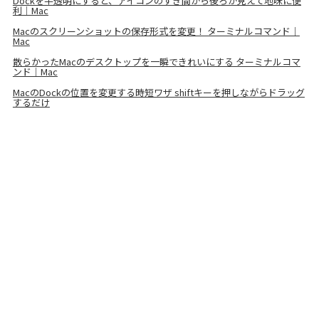
Dockを半透明にすると、アイコンのすき間から後ろが見えて地味に便
利｜Mac
Macのスクリーンショットの保存形式を変更！ ターミナルコマンド｜
Mac
散らかったMacのデスクトップを一瞬できれいにする ターミナルコマ
ンド｜Mac
MacのDockの位置を変更する時短ワザ shiftキーを押しながらドラッグ
するだけ