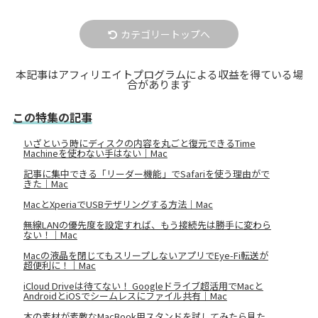
カテゴリートップへ
本記事はアフィリエイトプログラムによる収益を得ている場
合があります
この特集の記事
いざという時にディスクの内容を丸ごと復元できるTime
Machineを使わない手はない｜Mac
記事に集中できる「リーダー機能」でSafariを使う理由がで
きた｜Mac
MacとXperiaでUSBテザリングする方法｜Mac
無線LANの優先度を設定すれば、もう接続先は勝手に変わら
ない！｜Mac
Macの液晶を閉じてもスリープしないアプリでEye-Fi転送が
超便利に！｜Mac
iCloud Driveは待てない！ Googleドライブ超活用でMacと
AndroidとiOSでシームレスにファイル共有｜Mac
木の素材が素敵なMacBook用スタンドを試してみたら見た