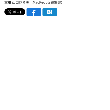
文●
山口ひろ美
（
MacPeople編集部
）