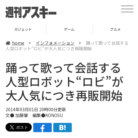
t
o
g
g
l
ゲーム
グルメ
スタートアップ
e
n
a
home
>
インフォメーション
>
踊って歌って会話する
v
人型ロボット“ロビ”が大人気につき再販開始
i
g
a
踊って歌って会話する
t
i
o
人型ロボット“ロビ”が
n
大人気につき再販開始
2014年03月01日 20時00分更新
文● 加藤肇 編集●
KONOSU