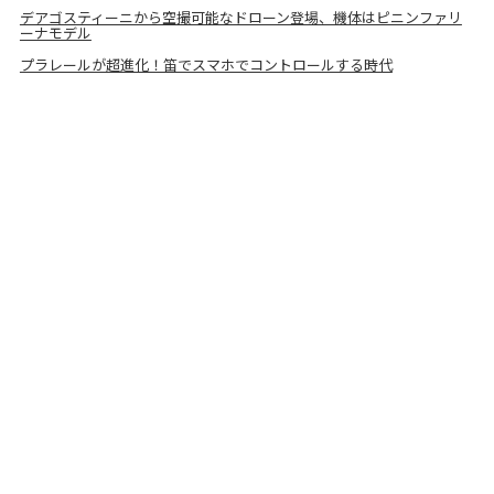
デアゴスティーニから空撮可能なドローン登場、機体はピニンファリ
ーナモデル
プラレールが超進化！笛でスマホでコントロールする時代