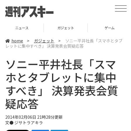
t
o
g
g
l
ニュース
ガジェット
ゲーム
e
n
a
home
>
ガジェット
>
ソニー平井社長「スマホとタブ
v
レットに集中すべき」 決算発表会質疑応答
i
g
a
ソニー平井社長「スマ
t
i
o
ホとタブレットに集中
n
すべき」 決算発表会質
疑応答
2014年02月06日 21時28分更新
文●
ジサトラアキラ