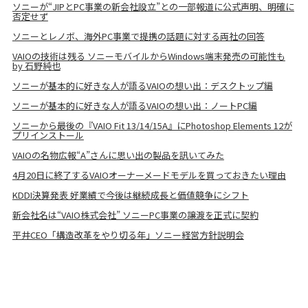
ソニーが“JIPとPC事業の新会社設立”との一部報道に公式声明、明確に
否定せず
ソニーとレノボ、海外PC事業で提携の話題に対する両社の回答
VAIOの技術は残る ソニーモバイルからWindows端末発売の可能性も
by 石野純也
ソニーが基本的に好きな人が語るVAIOの想い出：デスクトップ編
ソニーが基本的に好きな人が語るVAIOの想い出：ノートPC編
ソニーから最後の『VAIO Fit 13/14/15A』にPhotoshop Elements 12が
プリインストール
VAIOの名物広報“A”さんに思い出の製品を訊いてみた
4月20日に終了するVAIOオーナーメードモデルを買っておきたい理由
KDDI決算発表 好業績で今後は継続成長と価値競争にシフト
新会社名は“VAIO株式会社” ソニーPC事業の譲渡を正式に契約
平井CEO「構造改革をやり切る年」ソニー経営方針説明会