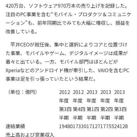
420万台、ソフトウェア970万本の売り上げを記録した。
注目のPC事業を含む“モバイル・プロダクツ＆コミュニケ
ーション”も、前年同期比でみても大幅に増収し、損益を
改善している。
平井CEOが就任後、集中と選択によりコアと位置づけ
た事業、モバイルやゲーム、デジタルイメージは成果が
着々と出ている。一方、モバイル部門はほとんどが
Xperiaなどのアンドロイド機が牽引した、VAIOを含むPC
事業は足を引っ張っていたという結果だ。
（単位：億円）
2012
2012
2013
2013
2013
年度
年度
年度
年度
年度
第3四
第4四
第1四
第2四
第3四
半期
半期
半期
半期
半期
連結業績
19480
17330
17127
17755
24128
売上高および営業収入