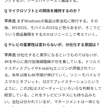
ングするか、ケースバイケースで議論する。
Q マイクロソフトとの関係を維持するのか？
平井氏
まずWindowsの製品は新会社に移行する。その
後、MSのOS、モバイルのOSなど色々あるが、そこでど
ういう商品展開をするのかはソニーとして考えていく。
Q テレビの重要性は変わらないが、分社化する意図は？
平井氏
分社化すると黒字になるというものではないが、
4Kを中心に高付加価値路線が功を奏している。トリルミ
ナスディスプレイやX-realityエンジンが評価されてい
る。来年以降も4K市場が伸びていく。ソニーモバイルで
スマホとタブレット、SCEでプレイステーションという
ように、この2社はスピーディーにいろいろな判断をして
経営している。これをテレビビジネスにも持ち込みた
い。会社は分かれているが、マネージメントは一体とな