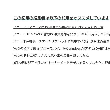
この記事の編集者は以下の記事をオススメしています
ソニーとレノボ、海外PC事業で提携の話題に対する両社の回答
ソニー、JIPへのVAIO含むPC事業売却を公表、2014年3月末まで
ソニー平井社長「スマホとタブレットに集中すべき」 決算発表会質
VAIOの技術は残る ソニーモバイルからWindows端末発売の可能性も
VAIOの名物広報“A”さんに思い出の製品を訊いてみた
4月20日に終了するVAIOオーナーメードモデルを買っておきたい理