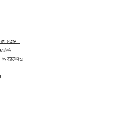
に締結（追記）
疑応答
 by 石野純也
由