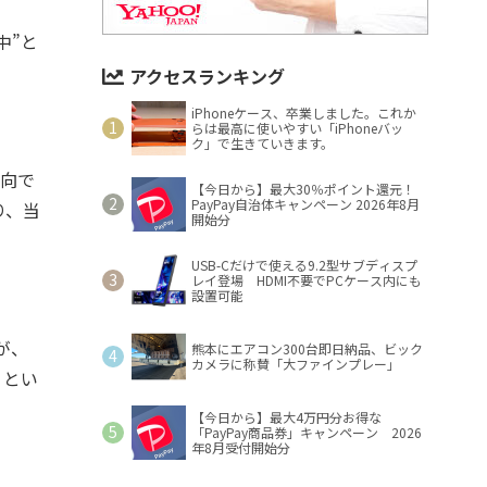
中”と
アクセスランキング
iPhoneケース、卒業しました。これか
らは最高に使いやすい「iPhoneバッ
ク」で生きていきます。
方向で
【今日から】最大30％ポイント還元！
PayPay自治体キャンペーン 2026年8月
り、当
開始分
USB-Cだけで使える9.2型サブディスプ
レイ登場 HDMI不要でPCケース内にも
設置可能
が、
熊本にエアコン300台即日納品、ビック
カメラに称賛「大ファインプレー」
、とい
【今日から】最大4万円分お得な
「PayPay商品券」キャンペーン 2026
年8月受付開始分