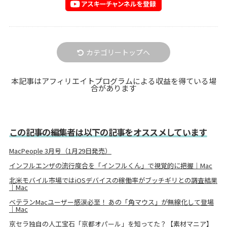
カテゴリートップへ
本記事はアフィリエイトプログラムによる収益を得ている場
合があります
この記事の編集者は以下の記事をオススメしています
MacPeople 3月号（1月29日発売）
インフルエンザの流行度合を「インフルくん」で視覚的に把握｜Mac
北米モバイル市場ではiOSデバイスの稼働率がブッチギリとの調査結果
｜Mac
ベテランMacユーザー感涙必至！ あの「角マウス」が無線化して登場
｜Mac
京セラ独自の人工宝石「京都オパール」を知ってた？【素材マニア】