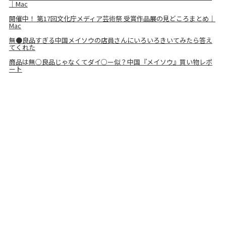
｜Mac
開催中！ 第17回文化庁メディア芸術祭 受賞作品展の見どころまとめ｜
Mac
無●良品すぎる中国メイソウの店員さんにいろいろきいてみたら答え
てくれた
商品は無○良品じゃなくてダイ○ー似？中国『メイソウ』買い物レポ
ート