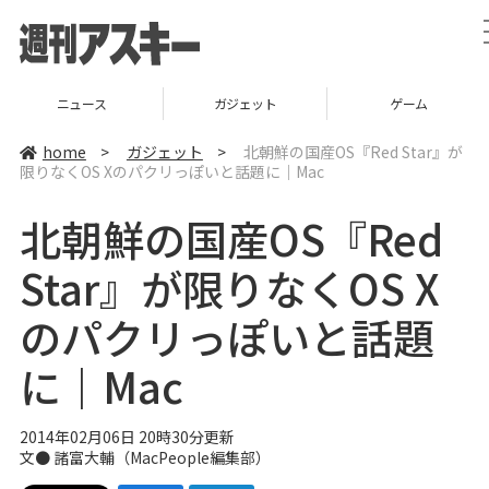
ニュース
ガジェット
ゲーム
home
>
ガジェット
>
北朝鮮の国産OS『Red Star』が
限りなくOS Xのパクリっぽいと話題に｜Mac
北朝鮮の国産OS『Red
Star』が限りなくOS X
のパクリっぽいと話題
に｜Mac
2014年02月06日 20時30分更新
文●
諸富大輔
（
MacPeople編集部
）