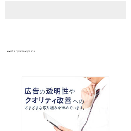
Tweets by weeklyascii