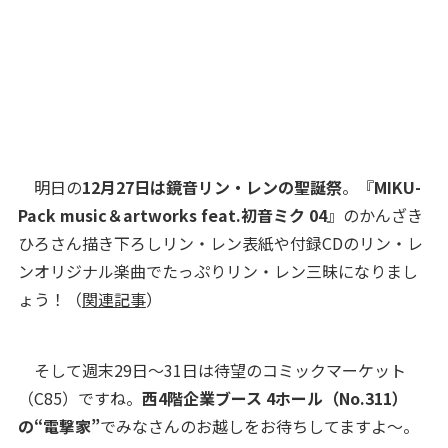
明日の
12月27日は鏡音リン・レンの聖誕祭
。『
MIKU-
Pack music＆artworks feat.初音ミク 04
』のかんざき
ひろさん描き下ろしリン・レン表紙や付録CDのリン・レ
ンオリジナル楽曲でたっぷりリン・レン三昧になりまし
ょう！（
関連記事
）
そして週末29日～31日は待望のコミックマーケット
（C85）ですね。
西4階企業ブース 4ホール（No.311）
の“電撃家”
でみなさんのお越しをお待ちしてますよ～。