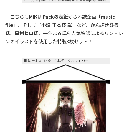
こちらも
MIKU-Packの表紙
から本誌企画「
music
file
」、そして『
小説 千本桜 弐
』など、
かんざきひろ
氏、田村ヒロ氏、一斗まる氏
ら人気絵師によるリン・レ
ンのイラストを使用した特製3枚セット！
■ 初音未來『小説 千本桜』タペストリー