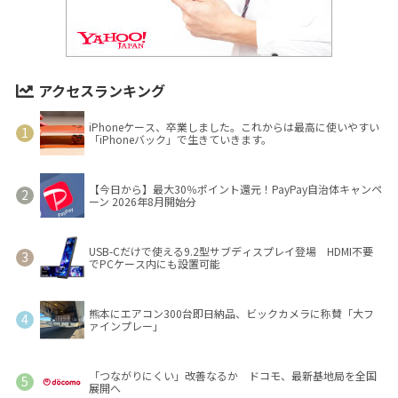
アクセスランキング
iPhoneケース、卒業しました。これからは最高に使いやすい
「iPhoneバック」で生きていきます。
【今日から】最大30％ポイント還元！PayPay自治体キャンペ
ーン 2026年8月開始分
USB-Cだけで使える9.2型サブディスプレイ登場 HDMI不要
でPCケース内にも設置可能
熊本にエアコン300台即日納品、ビックカメラに称賛「大フ
ァインプレー」
「つながりにくい」改善なるか ドコモ、最新基地局を全国
展開へ