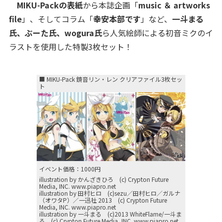
MIKU-Packの表紙
から本誌企画「
music ＆ artworks
file
」、そしてコラム「
幸安本部です
」など、
一斗まる
氏、ぶーた氏、wogura氏
ら人気絵師による初音ミクのイ
ラストを使用した特製3枚セット！
■ MIKU-Pack 鏡音リン・レン クリアファイル3枚セッ
ト
イベント価格：1000円
illustration by かんざきひろ (c) Crypton Future
Media, INC. www.piapro.net
illustration by 田村ヒロ (c)sezu／田村ヒロ／ガルナ
（オワタP）／一迅社 2013 (c) Crypton Future
Media, INC. www.piapro.net
illustration by 一斗まる (c)2013 WhiteFlame/一斗ま
る (c) Crypton Future Media, INC. www.piapro.net