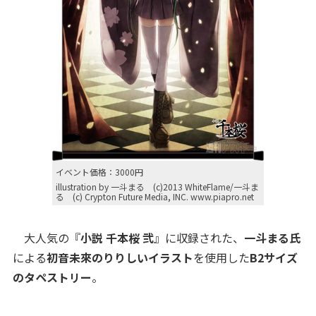
イベント価格：3000円
illustration by 一斗まる (c)2013 WhiteFlame/一斗ま
る (c) Crypton Future Media, INC. www.piapro.net
大人気の『
小説 千本桜 弐
』に収録された、
一斗まる氏
による
初音未來のりりしいイラスト
を使用した
B2サイズ
のタペストリー
。