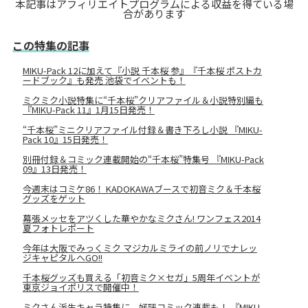
本記事はアフィリエイトプログラムによる収益を得ている場
合があります
この特集の記事
MIKU-Pack 12に加えて『小説 千本桜 参』『千本桜 ポストカ
ードブック』も発売 池袋でイベントも！
ミクミク小説特集に“千本桜”クリアファイル＆小説特別編も
『MIKU-Pack 11』1月15日発売！
“千本桜”ミニクリアファイル付録＆書き下ろし小説 『MIKU-
Pack 10』15日発売！
別冊付録＆コミック連載開始の“千本桜”特集号 『MIKU-Pack
09』13日発売！
今週末はコミケ86！ KADOKAWAブースで初音ミク＆千本桜
グッズをゲット
幕張メッセをアツくした華やかなミクさん! ワンフェス2014
夏フォトレポート
今年は大阪でみっくミク マジカルミライの前ノリでナレッ
ジキャピタルへGO!!
千本桜グッズも買える「初音ミク×セガ」5周年イベントが
東京ジョイポリスで開催中！
ミクさん派生キャラ特集に、好評コミック連載も！ 『MIKU-