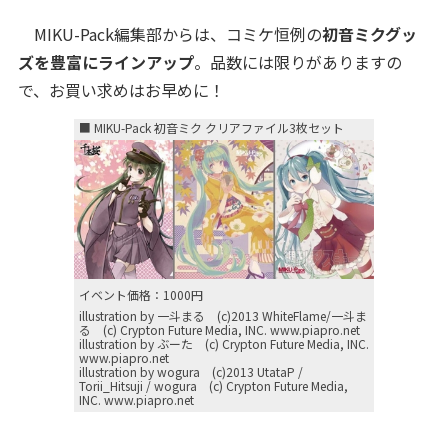
MIKU-Pack編集部からは、コミケ恒例の
初音ミクグッ
ズを豊富にラインアップ
。品数には限りがありますの
で、お買い求めはお早めに！
■ MIKU-Pack 初音ミク クリアファイル3枚セット
イベント価格：1000円
illustration by 一斗まる (c)2013 WhiteFlame/一斗ま
る (c) Crypton Future Media, INC. www.piapro.net
illustration by ぶーた (c) Crypton Future Media, INC.
www.piapro.net
illustration by wogura (c)2013 UtataP /
Torii_Hitsuji / wogura (c) Crypton Future Media,
INC. www.piapro.net