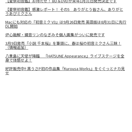
【夏祭初音鑑】お待たせ！ BD＆DVDが来年1月31日発売決定です
【夏祭初音鑑】感激レポート！ その5 ありがとう皆さん、ありがと
うあぴミクさん
Macにも対応の『初音ミク V3』は9月26日発売 英語版は8月31日に先行
DL開始
炉心融解・鏡音リンのなぎみそ個人画集がついに発売です
3月9日発売『小説 千本桜』を筆頭に、春は桜の初音ミクさん三昧！
（情報追加）
八景島に天使が降臨 『HATSUNE Appearance』ライブステージを全
身で体感せよ！
好評販売中!! 黒うさP初の作品集『Kurousa Works』をぐぐっとナカ見
せ