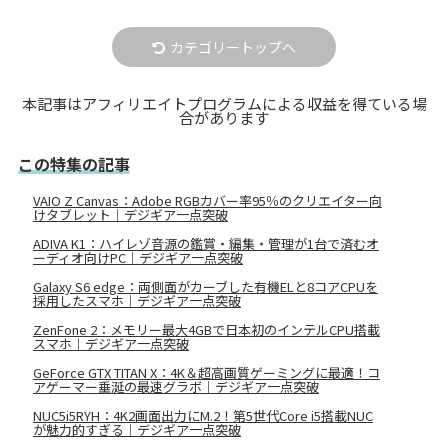
カテゴリートップへ
本記事はアフィリエイトプログラムによる収益を得ている場
合があります
この特集の記事
VAIO Z Canvas：Adobe RGBカバー率95％のクリエイター向
けタブレット｜デジギア一点突破
ADIVA K1：ハイレゾ音源の鑑賞・編集・管理が1台で済むオ
ーディオ向けPC｜デジギア一点突破
Galaxy S6 edge：両側面がカーブした有機ELと8コアCPUを
採用したスマホ｜デジギア一点突破
ZenFone 2：メモリー最大4GBで日本初のインテルCPU搭載
スマホ｜デジギア一点突破
GeForce GTX TITAN X：4K＆超高画質ゲーミングに最適！コ
アゲーマー垂涎の最速グラボ｜デジギア一点突破
NUC5i5RYH：4K2画面出力にM.2！第5世代Core i5搭載NUC
が魅力的すぎる｜デジギア一点突破