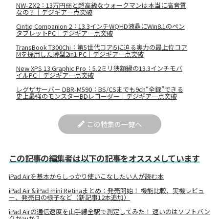
NW-ZX2：13万円弱と超高級なウォークマンは本当に高音質
なの？｜デジギア一点突破
Cintiq Companion 2：13.3インチWQHD液晶にWin8.1のペン
タブレットPC｜デジギア一点突破
TransBook T300Chi：第5世代コアi5に迫る実力の最上位コア
Mを採用した薄型2in1 PC｜デジギア一点突破
New XPS 13 Graphic Pro：5.2ミリ狭額縁の13.3インチモバ
イルPC｜デジギア一点突破
レグザサーバー DBR-M590：BS/CSまでも9ch“全録”できる
史上最強のモンスターBDレコーダー｜デジギア一点突破
この特集の一覧へ
この記事の編集者は以下の記事をオススメしています
iPad Airを基本からしっかり使いこなしたい人が読む本
iPad Air＆iPad mini Retinaまとめ：発売開始！ 機能比較、実機レビュ
ー、発売日の様子など（新記事12本追加）
iPad Airの通信速度を山手線全駅で測定してみた！ 速いのはソフトバン
クかauか？