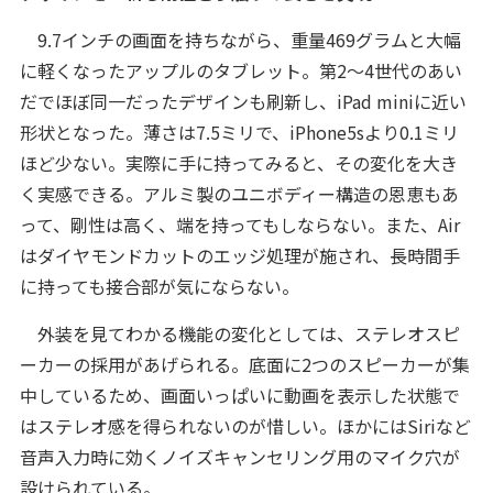
9.7インチの画面を持ちながら、重量469グラムと大幅
に軽くなったアップルのタブレット。第2～4世代のあい
だでほぼ同一だったデザインも刷新し、iPad miniに近い
形状となった。薄さは7.5ミリで、iPhone5sより0.1ミリ
ほど少ない。実際に手に持ってみると、その変化を大き
く実感できる。アルミ製のユニボディー構造の恩恵もあ
って、剛性は高く、端を持ってもしならない。また、Air
はダイヤモンドカットのエッジ処理が施され、長時間手
に持っても接合部が気にならない。
外装を見てわかる機能の変化としては、ステレオスピ
ーカーの採用があげられる。底面に2つのスピーカーが集
中しているため、画面いっぱいに動画を表示した状態で
はステレオ感を得られないのが惜しい。ほかにはSiriなど
音声入力時に効くノイズキャンセリング用のマイク穴が
設けられている。