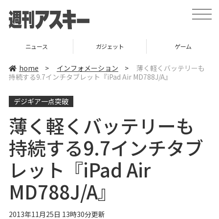
t
o
g
g
l
ニュース
ガジェット
ゲーム
e
n
a
home
>
インフォメーション
>
薄く軽くバッテリーも
v
持続する9.7インチタブレット『iPad Air MD788J/A』
i
g
a
デジギア一点突破
t
i
o
薄く軽くバッテリーも
n
持続する9.7インチタブ
レット『iPad Air
MD788J/A』
2013年11月25日 13時30分更新