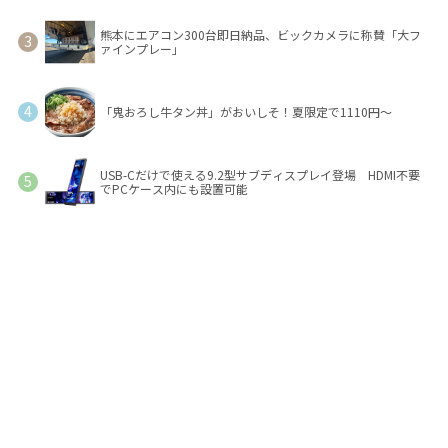
熊本にエアコン300台即日納品、ビックカメラに称賛「大フ
ァインプレー」
「鬼おろし牛タン丼」がおいしそ！夏限定で1110円～
USB-Cだけで使える9.2型サブディスプレイ登場 HDMI不要
でPCケース内にも設置可能