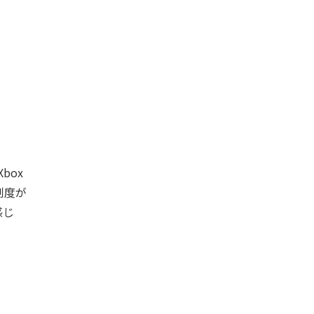
box
制度が
感じ