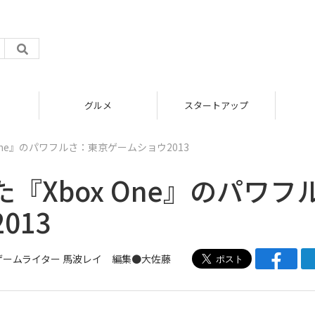
グルメ
スタートアップ
One』のパワフルさ：東京ゲームショウ2013
Xbox One』のパワフ
013
ゲームライター
馬波レイ
編集●
大佐藤