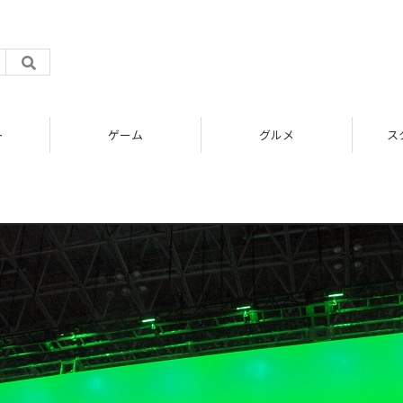
ト
ゲーム
グルメ
ス