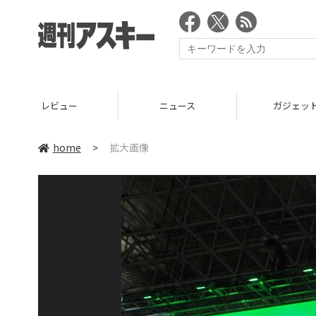
レビュー
ニュース
ガジェッ
home
>
拡大画像