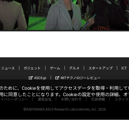
ニュース
ガジェット
ゲーム
グルメ
スタートアップ
ICT
ASCII.jp
MITテクノロジーレビュー
ために、Cookieを使用してアクセスデータを取得・利用して
使用に同意したことになります。Cookieの設定や使用の詳細、
ライバシーポリシー
運営会社
お問い合わせ
広告掲載
スタッフ
©KADOKAWA ASCII Research Laboratories, Inc. 2026