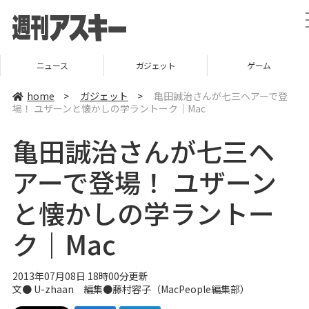
ニュース
ガジェット
ゲーム
home
>
ガジェット
>
亀田誠治さんが七三ヘアーで登
場！ ユザーンと懐かしの学ラントーク｜Mac
亀田誠治さんが七三ヘ
アーで登場！ ユザーン
と懐かしの学ラントー
ク｜Mac
2013年07月08日 18時00分更新
文●
U-zhaan
編集●
藤村容子
（
MacPeople編集部
）