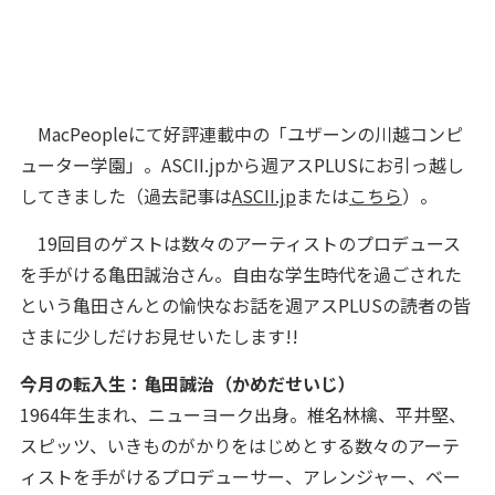
MacPeopleにて好評連載中の「ユザーンの川越コンピ
ューター学園」。ASCII.jpから週アスPLUSにお引っ越し
してきました（過去記事は
ASCII.jp
または
こちら
）。
19回目のゲストは数々のアーティストのプロデュース
を手がける亀田誠治さん。自由な学生時代を過ごされた
という亀田さんとの愉快なお話を週アスPLUSの読者の皆
さまに少しだけお見せいたします!!
今月の転入生：亀田誠治（かめだせいじ）
1964年生まれ、ニューヨーク出身。椎名林檎、平井堅、
スピッツ、いきものがかりをはじめとする数々のアーテ
ィストを手がけるプロデューサー、アレンジャー、ベー