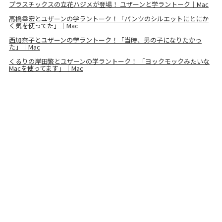
プラスチックスの立花ハジメが登場！ ユザーンと学ラントーク｜Mac
高橋幸宏とユザーンの学ラントーク！「パンツのシルエットにとにか
く気を使ってた」｜Mac
西加奈子とユザーンの学ラントーク！「当時、男の子になりたかっ
た」｜Mac
くるりの岸田繁とユザーンの学ラントーク！ 「ヨックモックみたいな
Macを使ってます」｜Mac