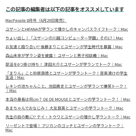
この記事の編集者は以下の記事をオススメしています
MacPeople 8月号（6月29日発売）
ユザーンとHIFANAが学ランで懐かしのキャンパスライフトーク｜Mac
ちょい出し！「ユザーンの川越コンピューター学園」その17｜Mac
お友達と殴り合い!? 後藤まりことユザーンが学生時代を暴露｜Mac
森山未來が学ラン姿を披露！ ユザーンと男子校談義｜Mac
部活を6つ掛け持ち！ 津田大介とユザーンが学ランでトーク｜Mac
「まりん」こと砂原良徳とユザーンが学ラントーク！音楽漬けの学生
生活｜Mac
レキシの池ちゃんこと、池田貴史とユザーンが学ランで爆笑トーク！
｜Mac
本当の身長は何cm？ DE DE MOUSEとユザーンの学ラントーク！｜Mac
あまちゃんでおなじみ！ 大友良英とユザーンの学ラントーク｜Mac
先生の目の敵に!? テイ・トウワとユザーンの懐かし学ラントーク｜Mac
リーゼントで登場！ アジカンのゴッチとユザーンの学ラントーク｜
Mac