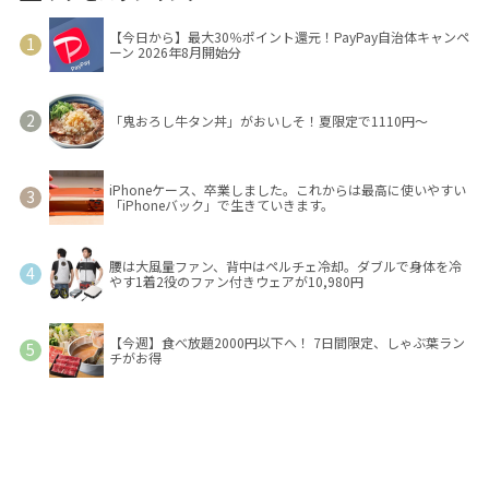
【今日から】最大30％ポイント還元！PayPay自治体キャンペ
ーン 2026年8月開始分
「鬼おろし牛タン丼」がおいしそ！夏限定で1110円～
iPhoneケース、卒業しました。これからは最高に使いやすい
「iPhoneバック」で生きていきます。
腰は大風量ファン、背中はペルチェ冷却。ダブルで身体を冷
やす1着2役のファン付きウェアが10,980円
【今週】食べ放題2000円以下へ！ 7日間限定、しゃぶ葉ラン
チがお得