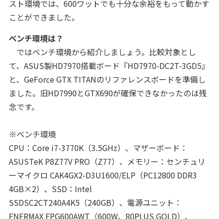
スト環境では、600ワットでも十分な余裕をもって動かす
ことができました。
ベンチ環境は？
ではベンチ環境から紹介しましょう。比較対象とし
て、ASUS製HD7970搭載ボード『HD7970-DC2T-3GD5』
と、GeForce GTX TITANのリファレンスボードを準備し
ました。旧HD7990とGTX690が確保できなかったのは残
念です。
※ベンチ環境
CPU：Core i7-3770K（3.5GHz）、マザーボード：
ASUSTeK P8Z77V PRO（Z77）、メモリー：センチュリ
ーマイクロ CAK4GX2-D3U1600/ELP（PC12800 DDR3
4GB×2）、SSD：Intel
SSDSC2CT240A4K5（240GB）、電源ユニット：
ENERMAX EPG600AWT（600W、80PLUS GOLD）、