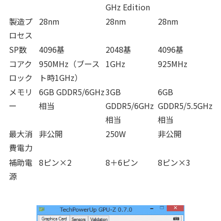
GHz Edition
製造プ
28nm
28nm
28nm
ロセス
SP数
4096基
2048基
4096基
コアク
950MHz（ブース
1GHz
925MHz
ロック
ト時1GHz）
メモリ
6GB GDDR5/6GHz
3GB
6GB
ー
相当
GDDR5/6GHz
GDDR5/5.5GHz
相当
相当
最大消
非公開
250W
非公開
費電力
補助電
8ピン×2
8＋6ピン
8ピン×3
源