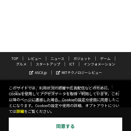
TOP
レビュー
ニュース
ガジェット
ゲーム
グルメ
スタートアップ
ICT
インフォメーション
ASCII.jp
MITテクノロジーレビュー
サイトポリシー
プライバシーポリシー
運営会社
このサイトでは、利用状況の把握や広告配信などのために、
お問い合わせ
広告掲載
スタッフ募集
電子版について
Cookieを使用してアクセスデータを取得・利用しています。これ
以降のページに遷移した場合、Cookieの設定や使用に同意したこ
©KADOKAWA ASCII Research Laboratories, Inc. 2026
とになります。Cookieの設定や使用の詳細、オプトアウトについ
ては
詳細
をご覧ください。
同意する