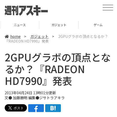
t
o
g
g
l
ニュース
ガジェット
ゲーム
e
n
a
home
>
ガジェット
>
2GPUグラボの頂点となるか？
v
『RADEON HD7990』発表
i
g
a
2GPUグラボの頂点とな
t
i
o
るか？『RADEON
n
HD7990』発表
2013年04月24日 13時01分更新
文● 加藤勝明 編集●
ジサトラアキラ