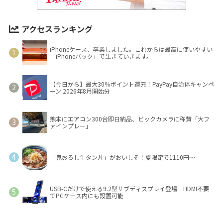
アクセスランキング
iPhoneケース、卒業しました。これからは最高に使いやすい
「iPhoneバック」で生きていきます。
【今日から】最大30％ポイント還元！PayPay自治体キャンペ
ーン 2026年8月開始分
熊本にエアコン300台即日納品、ビックカメラに称賛「大フ
ァインプレー」
「鬼おろし牛タン丼」がおいしそ！夏限定で1110円～
USB-Cだけで使える9.2型サブディスプレイ登場 HDMI不要
でPCケース内にも設置可能