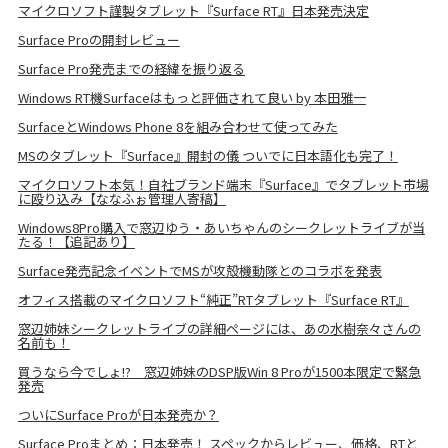
マイクロソフト謹製タブレット『Surface RT』日本発売決定
Surface Proの開封レビュー
Surface Pro発売までの経緯を振り返る
Windows RT機Surfaceはもっと評価されて良い by 本田雅一
SurfaceとWindows Phone 8を組み合わせて使ってみた
MSのタブレット『Surface』開封の儀 ついでに日本語化も完了！
マイクロソフト本気！自社ブランド端末『Surface』でタブレット市場
に殴り込み【ななふぉ管理人寄稿】
Windows8Pro購入で窓辺ゆう・あいちゃんのシークレットライブが当
たる！【追記あり】
Surface発売記念イベントでMSが攻殻機動隊とのコラボを発表
オフィス搭載のマイクロソフト“純正”RTタブレット『Surface RT』
窓辺姉妹シークレットライブの詳細ページには、あの水樹奈々さんの
名前も！
買うなら今でしょ!? 窓辺姉妹のDSP版Win 8 Proが1500本限定で緊急
発売
ついにSurface Proが日本発売か？
Surface Proまとめ：日本発売！ スペックからレビュー、価格、RTと