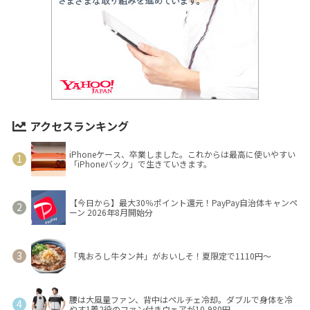
アクセスランキング
iPhoneケース、卒業しました。これからは最高に使いやすい
「iPhoneバック」で生きていきます。
【今日から】最大30％ポイント還元！PayPay自治体キャンペ
ーン 2026年8月開始分
「鬼おろし牛タン丼」がおいしそ！夏限定で1110円～
腰は大風量ファン、背中はペルチェ冷却。ダブルで身体を冷
やす1着2役のファン付きウェアが10,980円