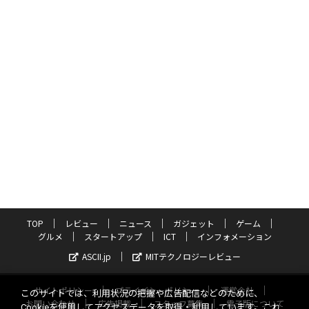
TOP
レビュー
ニュース
ガジェット
ゲーム
グルメ
スタートアップ
ICT
インフォメーション
ASCII.jp
MITテクノロジーレビュー
サイトポリシー
プライバシーポリシー
運営会社
このサイトでは、利用状況の把握や広告配信などのために、
お問い合わせ
広告掲載
スタッフ募集
電子版について
Cookieを使用してアクセスデータを取得・利用しています。これ