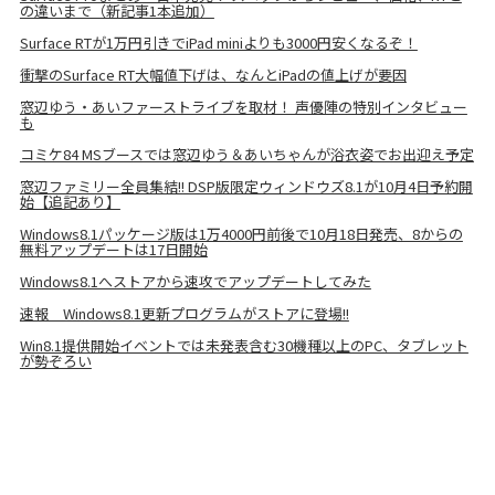
の違いまで（新記事1本追加）
Surface RTが1万円引きでiPad miniよりも3000円安くなるぞ！
衝撃のSurface RT大幅値下げは、なんとiPadの値上げが要因
窓辺ゆう・あいファーストライブを取材！ 声優陣の特別インタビュー
も
コミケ84 MSブースでは窓辺ゆう＆あいちゃんが浴衣姿でお出迎え予定
窓辺ファミリー全員集結!! DSP版限定ウィンドウズ8.1が10月4日予約開
始【追記あり】
Windows8.1パッケージ版は1万4000円前後で10月18日発売、8からの
無料アップデートは17日開始
Windows8.1へストアから速攻でアップデートしてみた
速報 Windows8.1更新プログラムがストアに登場!!
Win8.1提供開始イベントでは未発表含む30機種以上のPC、タブレット
が勢ぞろい