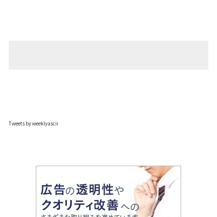
Tweets by weeklyascii