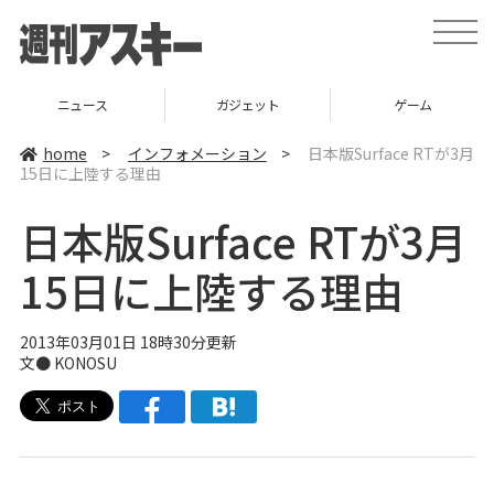
t
o
g
g
l
ニュース
ガジェット
ゲーム
e
n
a
home
>
インフォメーション
>
日本版Surface RTが3月
v
15日に上陸する理由
i
g
a
日本版Surface RTが3月
t
i
o
15日に上陸する理由
n
2013年03月01日 18時30分更新
文●
KONOSU