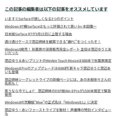
この記事の編集者は以下の記事をオススメしています
いますぐSurfaceが欲しくなる3つのポイント
Windows RT機Surfaceはもっと評価されて良い by 本田雅一
日本版Surface RTが3月15日に上陸する理由
透け透けケースで窓辺姉妹を観賞できる“痛PC”をつくったぞ！
Windows8発売！ 秋葉原の深夜販売完全レポート 主役は窓辺ゆうとあ
いだった
窓辺ゆう＆あいプリントのWedge Touch Mouseは888本で秋葉原限定
Windows8 Proのアップグレードは6080円 新キャラ窓辺ゆうと窓辺あ
いも登場
窓辺姉妹シークレットライブの詳細ページには、あの水樹奈々さんの
名前も！
買うなら今でしょ!? 窓辺姉妹のDSP版Win 8 Proが1500本限定で緊急
発売
Windows8の次期版“Blue”の正式名は『Windows8.1』に決定
窓辺ゆう・あいファーストライブを取材！ 声優陣の特別インタビュー
も