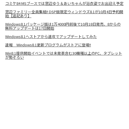
コミケ84 MSブースでは窓辺ゆう＆あいちゃんが浴衣姿でお出迎え予定
窓辺ファミリー全員集結!! DSP版限定ウィンドウズ8.1が10月4日予約開
始【追記あり】
Windows8.1パッケージ版は1万4000円前後で10月18日発売、8からの
無料アップデートは17日開始
Windows8.1へストアから速攻でアップデートしてみた
速報 Windows8.1更新プログラムがストアに登場!!
Win8.1提供開始イベントでは未発表含む30機種以上のPC、タブレット
が勢ぞろい