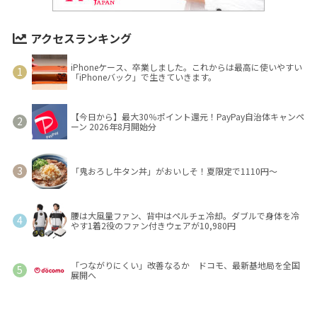
アクセスランキング
iPhoneケース、卒業しました。これからは最高に使いやすい
「iPhoneバック」で生きていきます。
【今日から】最大30％ポイント還元！PayPay自治体キャンペ
ーン 2026年8月開始分
「鬼おろし牛タン丼」がおいしそ！夏限定で1110円～
腰は大風量ファン、背中はペルチェ冷却。ダブルで身体を冷
やす1着2役のファン付きウェアが10,980円
「つながりにくい」改善なるか ドコモ、最新基地局を全国
展開へ