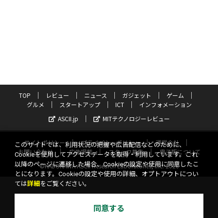
TOP
レビュー
ニュース
ガジェット
ゲーム
グルメ
スタートアップ
ICT
インフォメーション
ASCII.jp
MITテクノロジーレビュー
サイトポリシー
プライバシーポリシー
運営会社
このサイトでは、利用状況の把握や広告配信などのために、
お問い合わせ
広告掲載
スタッフ募集
電子版について
Cookieを使用してアクセスデータを取得・利用しています。これ
以降のページに遷移した場合、Cookieの設定や使用に同意したこ
©KADOKAWA ASCII Research Laboratories, Inc. 2026
とになります。Cookieの設定や使用の詳細、オプトアウトについ
ては
詳細
をご覧ください。
同意する