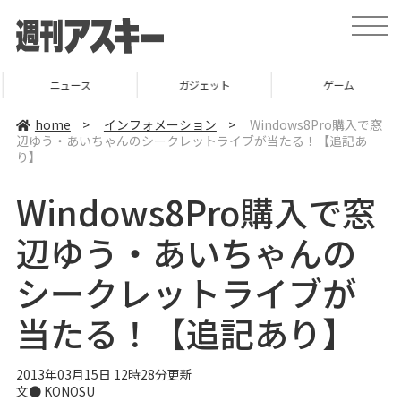
t
o
g
g
l
ニュース
ガジェット
ゲーム
e
n
a
home
>
インフォメーション
>
Windows8Pro購入で窓
v
辺ゆう・あいちゃんのシークレットライブが当たる！【追記あ
i
り】
g
a
t
Windows8Pro購入で窓
i
o
n
辺ゆう・あいちゃんの
シークレットライブが
当たる！【追記あり】
2013年03月15日 12時28分更新
文●
KONOSU