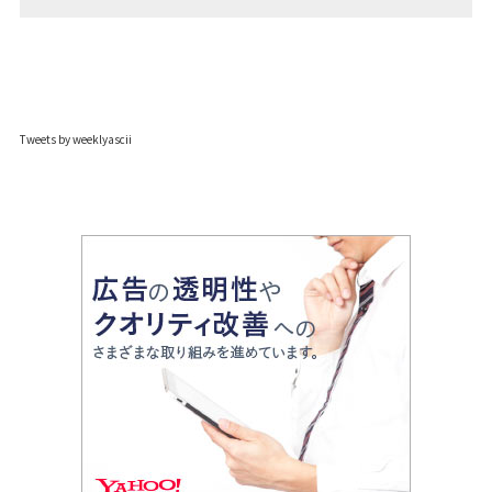
Tweets by weeklyascii