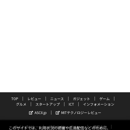
TOP
レビュー
ニュース
ガジェット
ゲーム
グルメ
スタートアップ
ICT
インフォメーション
ASCII.jp
MITテクノロジーレビュー
サイトポリシー
プライバシーポリシー
運営会社
このサイトでは、利用状況の把握や広告配信などのために、