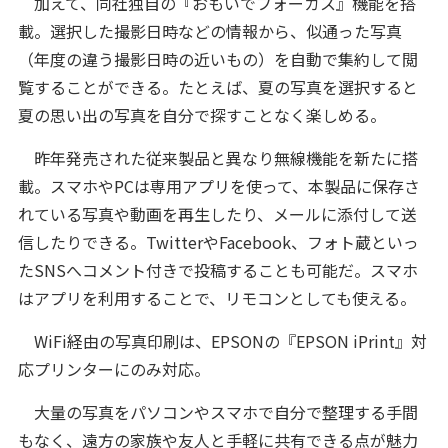
加えて、同社独自の『おもいでフォーカス』機能を搭
載。選択した撮影日時などの情報から、似通った写真
（年度の違う撮影日時の近いもの）を自動で集約して閲
覧することができる。たとえば、夏の写真を選択すると
夏の思い出の写真を自分で探すことなく楽しめる。
昨年発売された従来製品と異なり無線機能を新たに搭
載。スマホやPCは専用アプリを使って、本製品に保存さ
れている写真や動画を再生したり、メールに添付して送
信したりできる。TwitterやFacebook、フォト蔵といっ
たSNSへコメント付きで投稿することも可能だ。スマホ
はアプリを利用することで、リモコンとしても使える。
WiFi経由の写真印刷は、EPSONの『EPSON iPrint』対
応プリンターにのみ対応。
大量の写真をパソコンやスマホで自分で整理する手間
もなく、遠方の家族や友人と手軽に共有できる点が魅力