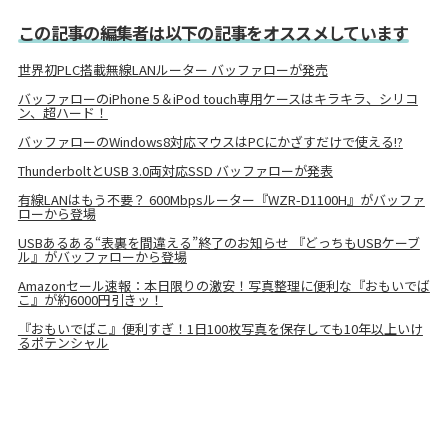
この記事の編集者は以下の記事をオススメしています
世界初PLC搭載無線LANルーター バッファローが発売
バッファローのiPhone 5＆iPod touch専用ケースはキラキラ、シリコ
ン、超ハード！
バッファローのWindows8対応マウスはPCにかざすだけで使える!?
ThunderboltとUSB 3.0両対応SSD バッファローが発表
有線LANはもう不要？ 600Mbpsルーター『WZR-D1100H』がバッファ
ローから登場
USBあるある“表裏を間違える”終了のお知らせ 『どっちもUSBケーブ
ル』がバッファローから登場
Amazonセール速報：本日限りの激安！写真整理に便利な『おもいでば
こ』が約6000円引きッ！
『おもいでばこ』便利すぎ！1日100枚写真を保存しても10年以上いけ
るポテンシャル