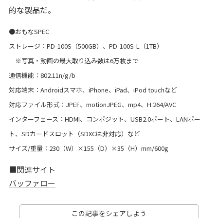
的な製品だ。
●おもなSPEC
ストレージ：PD-100S（500GB）、PD-100S-L（1TB）
※写真・動画の最大取り込み数は6万枚まで
通信機能：802.11n/g/b
対応端末：Androidスマホ、iPhone、iPad、iPod touchなど
対応ファイル形式：JPEF、motionJPEG、mp4、H.264/AVC
インターフェース：HDMI、コンポジット、USB2.0ポート、LANポー
ト、SDカードスロット（SDXCは非対応）など
サイズ/重量：230（W）×155（D）×35（H）mm/600g
■関連サイト
バッファロー
この記事をシェアしよう