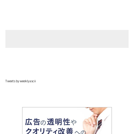
Tweets by weeklyascii