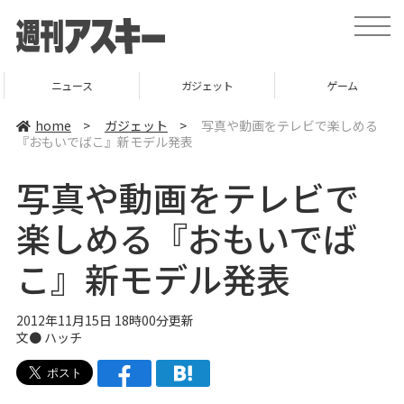
t
o
g
g
l
ニュース
ガジェット
ゲーム
e
n
a
home
>
ガジェット
>
写真や動画をテレビで楽しめる
v
『おもいでばこ』新モデル発表
i
g
a
写真や動画をテレビで
t
i
o
楽しめる『おもいでば
n
こ』新モデル発表
2012年11月15日 18時00分更新
文● ハッチ