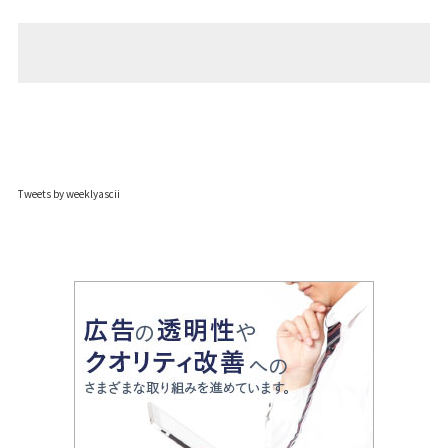
Tweets by weeklyascii