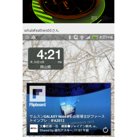
whalefeathers00さん