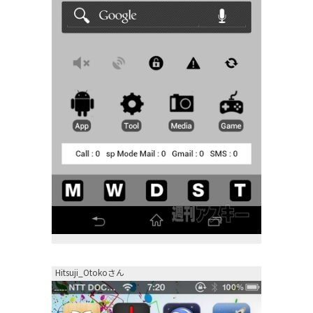
Hitsuji_Otokoさん