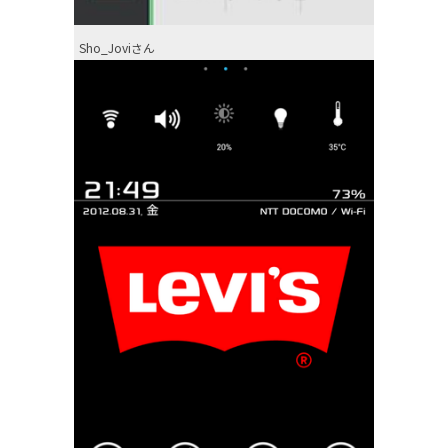
Sho_Joviさん