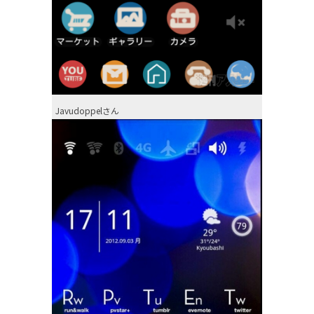
Javudoppelさん