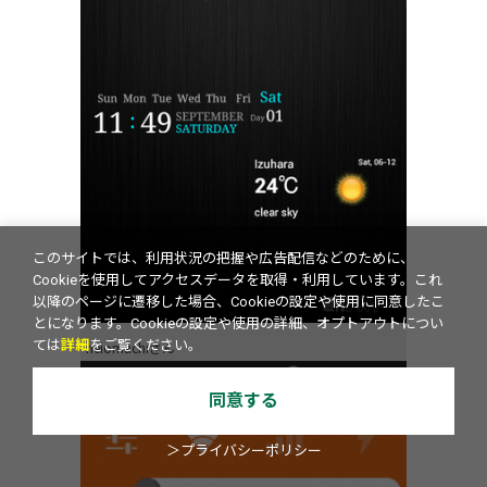
このサイトでは、利用状況の把握や広告配信などのために、
Cookieを使用してアクセスデータを取得・利用しています。これ
以降のページに遷移した場合、Cookieの設定や使用に同意したこ
とになります。Cookieの設定や使用の詳細、オプトアウトについ
ては
詳細
をご覧ください。
heiomachiさん
同意する
＞プライバシーポリシー