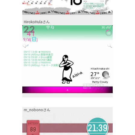
HirokoHulaさん
m_nobonoさん