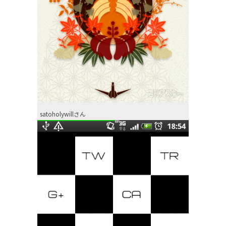
satoholywillさん