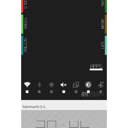
heiomachiさん