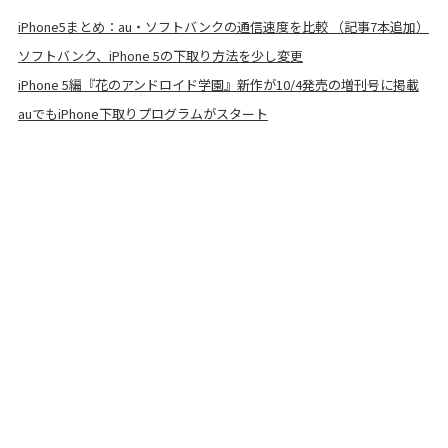
iPhone5まとめ：au・ソフトバンクの通信速度を比較 （記事7本追加）
ソフトバンク、iPhone 5の下取り方法を少し変更
iPhone 5編『花のアンドロイド学園』新作が10/4発売の増刊号に掲載
auでもiPhone下取りプログラムがスタート