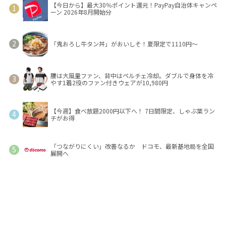
【今日から】最大30％ポイント還元！PayPay自治体キャンペ
ーン 2026年8月開始分
「鬼おろし牛タン丼」がおいしそ！夏限定で1110円～
腰は大風量ファン、背中はペルチェ冷却。ダブルで身体を冷
やす1着2役のファン付きウェアが10,980円
【今週】食べ放題2000円以下へ！ 7日間限定、しゃぶ葉ラン
チがお得
「つながりにくい」改善なるか ドコモ、最新基地局を全国
展開へ