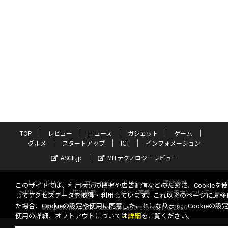
TOP
レビュー
ニュース
ガジェット
ゲーム
グルメ
スタートアップ
ICT
インフォメーション
ASCII.jp
MITテクノロジーレビュー
サイトポリシー
プライバシーポリシー
運営会社
このサイトでは、利用状況の把握や広告配信などのために、Cookieを
お問い合わせ
広告掲載
スタッフ募集
電子版について
してアクセスデータを取得・利用しています。これ以降のページに遷移
た場合、Cookieの設定や使用に同意したことになります。Cookieの設
©KADOKAWA ASCII Research Laboratories, Inc. 2026
使用の詳細、オプトアウトについては
詳細
をご覧ください。