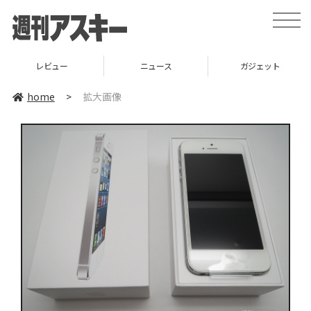
toggle
naviga
レビュー
ニュース
ガジェット
home
>
拡大画像