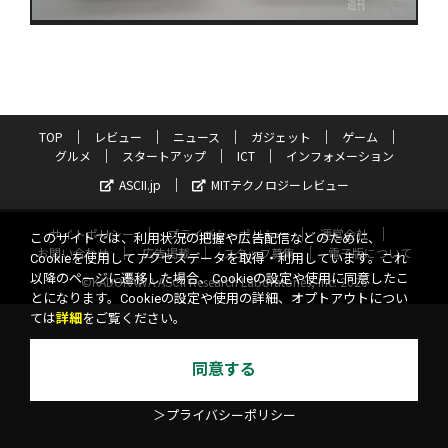
TOP
レビュー
ニュース
ガジェット
ゲーム
グルメ
スタートアップ
ICT
インフォメーション
ASCII.jp
MITテクノロジーレビュー
サイトポリシー
プライバシーポリシー
運営会社
このサイトでは、利用状況の把握や広告配信などのために、
お問い合わせ
広告掲載
スタッフ募集
電子版について
Cookieを使用してアクセスデータを取得・利用しています。これ
以降のページに遷移した場合、Cookieの設定や使用に同意したこ
©KADOKAWA ASCII Research Laboratories, Inc. 2026
とになります。Cookieの設定や使用の詳細、オプトアウトについ
ては
詳細
をご覧ください。
同意する
＞プライバシーポリシー