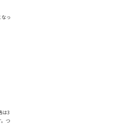
となっ
格は3
す。つ