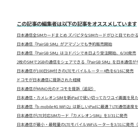
この記事の編集者は以下の記事をオススメしています
日本通信全SIMカードまとめ ズバピタなSIMカードがひと目でわか
日本通信『PairGB SIM』がアマゾンでも予約販売開始
日本通信『PairGB SIM』はヨドバシで本日より受注開始、6/30発売
2枚のSIMで2GBの通信をシェアできる『PairGB SIM』を日本通信
日本通信が100日SIM付きのLTEモバイルルーター4色を6/16に発売
ドコモが日本通信に提訴された経緯
日本通信がMVNO元のドコモを提訴（追記）
日本通信・カメレオンSIMを新iPadで使い切ってカワユイ画面を見
日本通信『b-mobile4G WiFi2』は新しいiPadに最適？LTE通信速度
日本通信がLTE対応SIMカード『カメレオンSIM』を3/31に発売
日本通信が最小・最軽量のLTEモバイルWiFiルーターを3/31に発