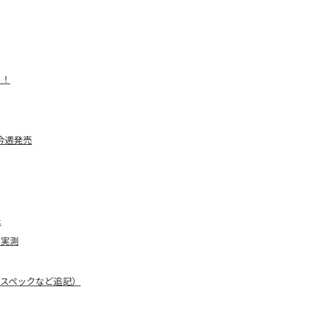
る！
が今週発売
た
を実測
売（スペックなど追記）