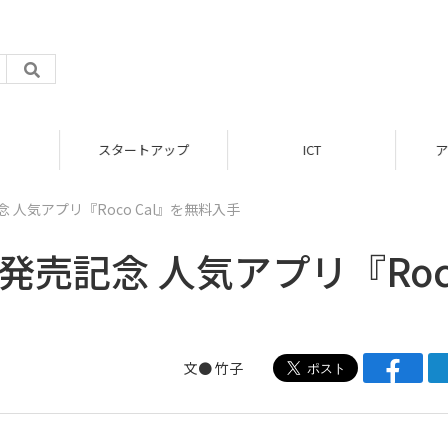
スタートアップ
ICT
ア
0発売記念 人気アプリ『Roco Cal』を無料入手
 9900発売記念 人気アプリ『Ro
文●
竹子