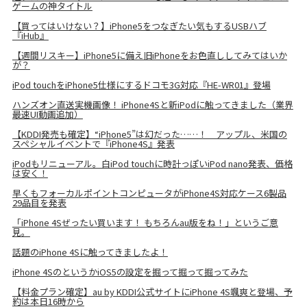
ゲームの神タイトル
【買ってはいけない？】iPhone5をつなぎたい気もするUSBハブ
『iHub』
【週間リスキー】iPhone5に備え旧iPhoneをお色直ししてみてはいか
が？
iPod touchをiPhone5仕様にするドコモ3G対応『HE-WR01』登場
ハンズオン直送実機画像！ iPhone4Sと新iPodに触ってきました（業界
最速UI動画追加）
【KDDI発売も確定】“iPhone5”は幻だった……！ アップル、米国の
スペシャルイベントで『iPhone4S』発表
iPodもリニューアル。白iPod touchに時計っぽいiPod nano発表、価格
は安く！
早くもフォーカルポイントコンピュータがiPhone4S対応ケース6製品
29品目を発表
「iPhone 4Sぜったい買います！ もちろんau版をね！」というご意
見。
話題のiPhone 4Sに触ってきましたよ！
iPhone 4SのというかiOS5の設定を掘って掘って掘ってみた
【料金プラン確定】au by KDDI公式サイトにiPhone 4S颯爽と登場、予
約は本日16時から