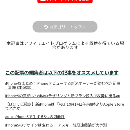
カテゴリートップへ
本記事はアフィリエイトプログラムによる収益を得ている場
合があります
この記事の編集者は以下の記事をオススメしています
iPhone4Sまとめ：iPhoneデビューする新米オーナーが読むべき記事
（記事8本追加）
iPhone5の真相は? WiMAXテザリングと新プラン投入で攻勢に出るau
【ほぼほぼ確定】新iPhoneは『4S』10月14日午前8時よりApple Store
で発売か
au × iPhone5で生ずる5つの可能性
iPhone5のデザインは変わる！ アスキー総研遠藤諭が大予測