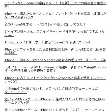
アップルからiPhone5の案内キター！【更新】日本での発表会も確定で
す!!
iPhone5に備えたのか!? スマホ＆タブレットポケットを異常に装備した
ターガス最新バッグ
心のiPhone5を求め…… “あのBar”へ拾いに行ってきた！
ジャイアン鈴木さん、スライドキーボード付き“iPhone4S”ですよ（た
ぶん）
ACCN、スライドキーボード付き“iPhone5”ですよ（たぶん）
iPhone4ホワイトを買ったら最初に読む記事 iPhone4まとめ（記事23
本追加）
iPhone5に備えろ！ iPhone＆Android両対応の巻き取り式USBケーブル
【ギフト・ショー秋2011】iPhone5に最適!? 新作スマホ手袋はラムレ
ザーや発熱仕様など選択肢が豊富！
iPhone5対応？ ソフトバンクBBがiOSとAndroid端末で使えるTVチュー
ナー発売
【iPhone5でも使いたい！】ソフトバンクBBのTVチューナーはか、
な、り、イイ！
週アス×iPhoneゲーム：iPhone5に絶対入れたい！ おすすめ国産無料
ゲームアプリ5選
週アス×iPhoneゲーム：iPhone5でも遊べる（はず）！ ディフェンス