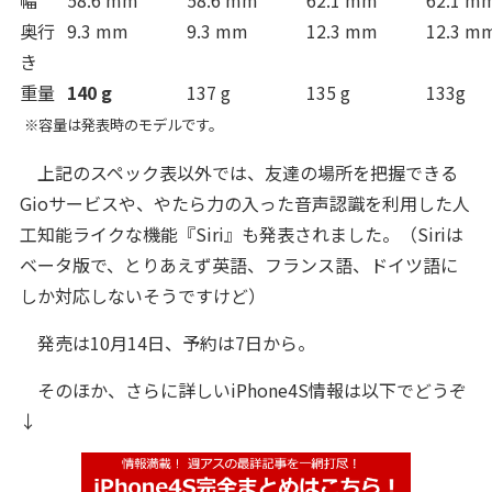
幅
58.6 mm
58.6 mm
62.1 mm
62.1 m
奥行
9.3 mm
9.3 mm
12.3 mm
12.3 m
き
重量
140 g
137 g
135 g
133g
※容量は発表時のモデルです。
上記のスペック表以外では、友達の場所を把握できる
Gioサービスや、やたら力の入った音声認識を利用した人
工知能ライクな機能『Siri』も発表されました。（Siriは
ベータ版で、とりあえず英語、フランス語、ドイツ語に
しか対応しないそうですけど）
発売は10月14日、予約は7日から。
そのほか、さらに詳しいiPhone4S情報は以下でどうぞ
↓