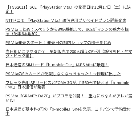
【TGS2011】SCE 『PlayStation Vita』の発売日は12月17日（土）に決
定！
NTTドコモ 『PlayStation Vita』通信専用プリペイドプラン詳細発表
PS Vitaまとめ：スペックから通信機能まで、SCE新マシンの魅力を探
る（記事6本追加）
PS Vita発売スタート！ 発売日の都内ショップの様子まとめ
当日狙いはヤマダか？ 早朝販売で200人超えの行列【新宿ヨド・ヤマ
ダ・ビック編】
日本通信のSIMカード『b-mobile Fair』はPS Vitaに最適！
PS VitaのSIMカードが認識しなくなっちゃった！→修理に出した
フレッツ光用ISPサービスとFOMA 3Gが月1560円で使える『b-mobile
FMC』日本通信が発表
PS Vita『GRAVITY DAZE』がプロモを公開！ 重力にちなんだアレが届
いた!!
日本通信が基本料0円の『b-mobile』SIMを発表、ヨドバシで予約受付
中