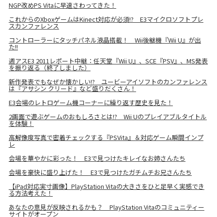
NGP改めPS Vitaに早速さわってきた！
これからのXboxゲームはKinect対応が必須!? E3マイクロソフトプレ
スカンファレンス
コントローラーにタッチパネル液晶搭載！ Wii後継機『Wii U』が出
た!!
週アスE3 2011レポート中継：任天堂『Wii U』、SCE『PSV』、MS発表
を振り返る（終了しました）
新作発表でもなぜか懐かしい!? ユービーアイソフトのカンファレンス
は『アサシン クリード』など盛りだくさん！
E3会場のレトロゲーム機コーナーに繰り返す歴史を見た！
2画面で遊ぶゲームのおもしろさとは!? Wii Uのプレイアブルタイトル
を体験！
高解像度写真で密着チェックする『PSVita』＆対応ゲーム瞬間インプ
レ
会場を華やかに彩った！ E3で見つけたキレイなお姉さんたち
会場を豪快に盛り上げた！ E3で見つけたガチムチお兄さんたち
【iPad対応実寸画像】PlayStation Vitaの大きさをひと足早く実感でき
る方法考えた！
あなたの意見が反映されるかも？ PlayStation Vitaのコミュニティー
サイトがオープン