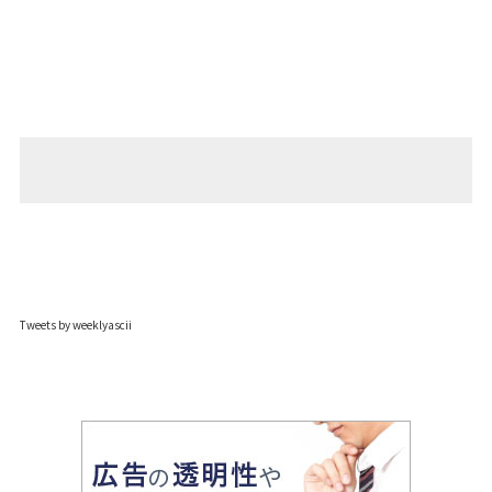
Tweets by weeklyascii