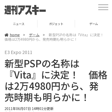
t
o
g
g
l
ニュース
ガジェット
ゲーム
e
n
a
home
>
ゲーム
>
新型PSPの名称は『Vita』に決定！
v
価格は2万4980円から、発売時期も明らかに！
i
g
a
E3 Expo 2011
t
i
新型PSPの名称は
o
n
『Vita』に決定！ 価格
は2万4980円から、発
売時期も明らかに！
2011年06月07日 14時01分更新