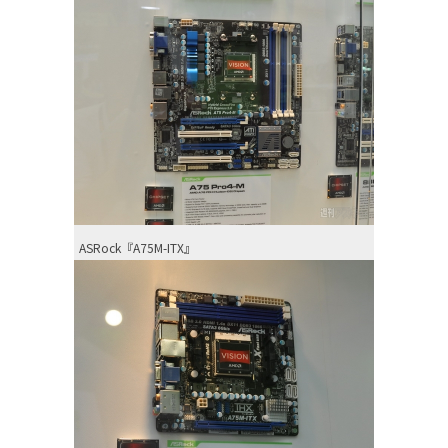
ASRock『A75M-ITX』