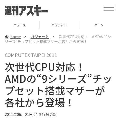
t
o
g
g
l
ニュース
ガジェット
ゲーム
e
n
a
home
>
ガジェット
>
次世代CPU対応！ AMDの“9シ
v
リーズ”チップセット搭載マザーが各社から登場！
i
g
a
COMPUTEX TAIPEI 2011
t
i
次世代CPU対応！
o
n
AMDの“9シリーズ”チッ
プセット搭載マザーが
各社から登場！
2011年06月01日 04時47分更新