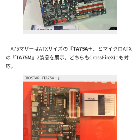
A75マザーはATXサイズの『
TA75A＋
』とマイクロATX
の『
TA75M
』2製品を展示。どちらもCrossFireXにも対
応。
BIOSTAR『TA75A＋』