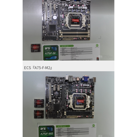
ECS『A75-F-M2』