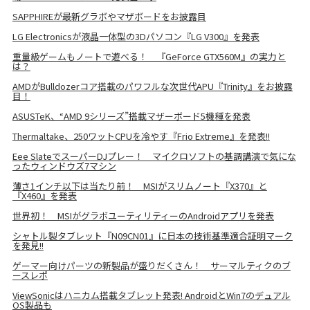
SAPPHIREが最新グラボやマザボードをお披露目
LG Electronicsが液晶一体型の3Dパソコン『LG V300』を発表
重量級ゲームもノートで遊べる！ 『GeForce GTX560M』の実力と
は？
AMDがBulldozerコア搭載のパワフルな次世代APU『Trinity』をお披露
目！
ASUSTeK、“AMD 9シリーズ”搭載マザーボード5機種を発表
Thermaltake、250ワットCPUを冷やす『Frio Extreme』を発表!!
Eee SlateでスーパーDJプレー！ マイクロソフトの基調講演で気にな
ったウィンドウズ7マシン
薄さ1インチ以下は当たり前！ MSIがスリムノート『X370』と
『X460』を発表
世界初！ MSIがグラボユーティリティーのAndroidアプリを発表
シャトル製タブレット『N09CN01』に日本の技術基準適合証明マーク
を発見!!
ゲーマー向けパーツの新製品が盛りだくさん！ サーマルティクのブ
ースレポ
ViewSonicはハニカム搭載タブレット発表! AndroidとWin7のデュアル
OS製品も