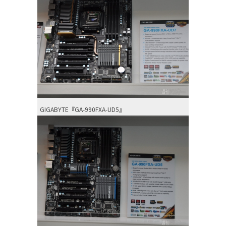
GIGABYTE『GA-990FXA-UD5』