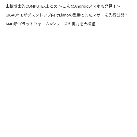
山根博士的COMPUTEXまとめ 〜こんなAndroidスマホも発見！〜
GIGABYTEがデスクトップ向けLlanoの型番と対応マザーを先行公開!?
AMD新プラットフォームAシリーズの実力を大検証