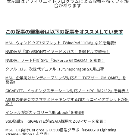
本記事はアフィリエイトプログラムによる収益を得ている場
合があります
この記事の編集者は以下の記事をオススメしています
MSI、ウィンドウズ7タブレット『WindPad 110W』などを発表!!
NVIDIAが『3D VISIONワイヤードメガネ』を99ドルで発売！
NVIDIA、ノート用新GPU『GeForce GTX560M』を発表！
クアルコム、次世代デュアルコアSnapdragonを6月出荷
MSI、企業向けサンディーブリッジ対応ミニITXマザー『IM-QM67』を
発表!!
GIGABYTE、ドッキングステーション対応ノートPC『M2432』を発表！
ASUSの発表会でスマホとドッキングする超カッコイイタブレットが出
た！
インテルが新カテゴリー“Ultrabook”を発表!!
SSD搭載!? GIGABYTEがmSATA採用のZ68マザーを発表！
MSI、OC向けGeForce GTX 580搭載グラボ『N580GTX Lightning
Xtreme Edition』を発表!!