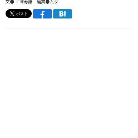
文● 平澤寿康 編集●ムタ