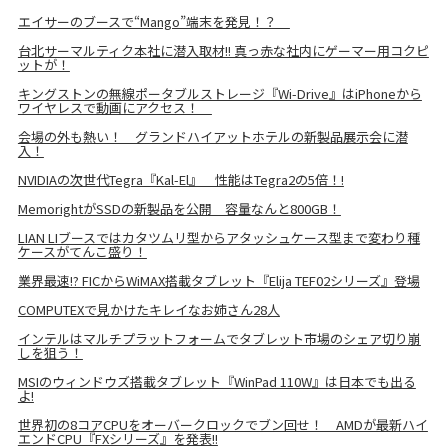
エイサーのブースで“Mango”端末を発見！？
台北サーマルティク本社に潜入取材!! 真っ赤な社内にゲーマー用コクピ
ットが！
キングストンの無線ポータブルストレージ『Wi-Drive』はiPhoneから
ワイヤレスで動画にアクセス！
会場の外も熱い！ グランドハイアットホテルの新製品展示会に潜
入！
NVIDIAの次世代Tegra『Kal-El』 性能はTegra2の5倍！!
MemorightがSSDの新製品を公開 容量なんと800GB！
LIAN LIブースではカタツムリ型からアタッシュケース型まで変わり種
ケースがてんこ盛り！
業界最速!? FICからWiMAX搭載タブレット『Elija TEF02シリーズ』登場
COMPUTEXで見かけたキレイなお姉さん28人
インテルはマルチプラットフォームでタブレット市場のシェア切り崩
しを狙う！
MSIのウィンドウズ搭載タブレット『WinPad 110W』は日本でも出る
よ!
世界初の8コアCPUをオーバークロックでブン回せ！ AMDが最新ハイ
エンドCPU『FXシリーズ』を発表!!