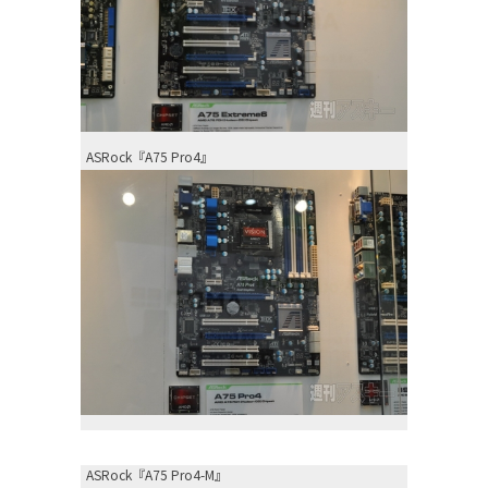
ASRock『A75 Pro4』
ASRock『A75 Pro4-M』