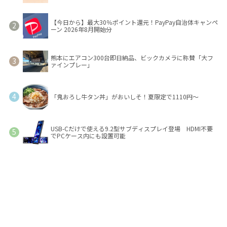
【今日から】最大30％ポイント還元！PayPay自治体キャンペ
ーン 2026年8月開始分
熊本にエアコン300台即日納品、ビックカメラに称賛「大フ
ァインプレー」
「鬼おろし牛タン丼」がおいしそ！夏限定で1110円～
USB-Cだけで使える9.2型サブディスプレイ登場 HDMI不要
でPCケース内にも設置可能