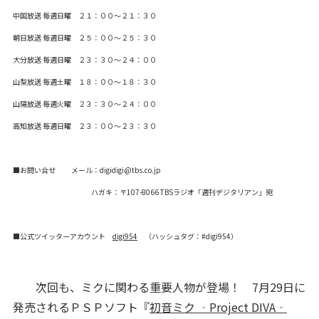
中国放送 毎週日曜 ２１：００～２１：３０
朝日放送 毎週日曜 ２５：００～２５：３０
大分放送 毎週日曜 ２３：３０～２４：００
山梨放送 毎週土曜 １８：００～１８：３０
山陽放送 毎週火曜 ２３：３０～２４：００
高知放送 毎週日曜 ２３：００～２３：３０
■お問い合せ メール：digidigi@tbs.co.jp
ハガキ：〒107-8066 TBSラジオ「週刊デジタリアン」宛
■公式ツイッターアカウント
digi954
（ハッシュタグ：#digi954）
次回も、ミクに関わる重要人物が登場！ 7月29日に
発売されるＰＳＰソフト『
初音ミク ‐Project DIVA‐