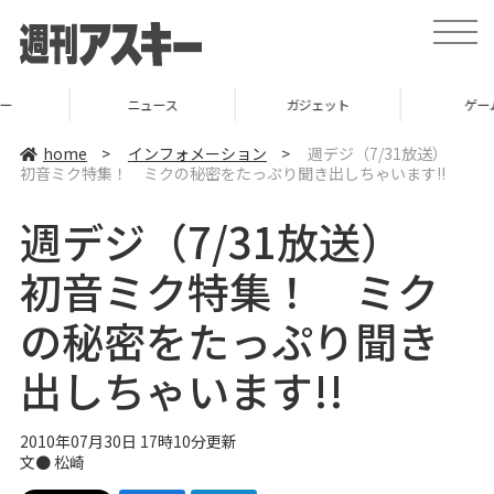
t
o
g
g
l
ニュース
ガジェット
ゲーム
e
n
a
home
>
インフォメーション
>
週デジ（7/31放送）
v
初音ミク特集！ ミクの秘密をたっぷり聞き出しちゃいます!!
i
g
a
週デジ（7/31放送）
t
i
o
初音ミク特集！ ミク
n
の秘密をたっぷり聞き
出しちゃいます!!
2010年07月30日 17時10分更新
文● 松崎