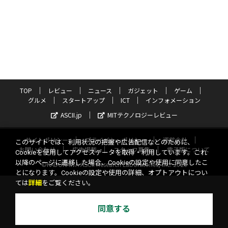
TOP
レビュー
ニュース
ガジェット
ゲーム
グルメ
スタートアップ
ICT
インフォメーション
ASCII.jp
MITテクノロジーレビュー
サイトポリシー
プライバシーポリシー
運営会社
このサイトでは、利用状況の把握や広告配信などのために、
お問い合わせ
広告掲載
スタッフ募集
電子版について
Cookieを使用してアクセスデータを取得・利用しています。これ
以降のページに遷移した場合、Cookieの設定や使用に同意したこ
©KADOKAWA ASCII Research Laboratories, Inc. 2026
とになります。Cookieの設定や使用の詳細、オプトアウトについ
ては
詳細
をご覧ください。
同意する