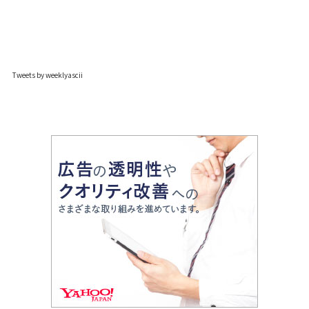
Tweets by weeklyascii