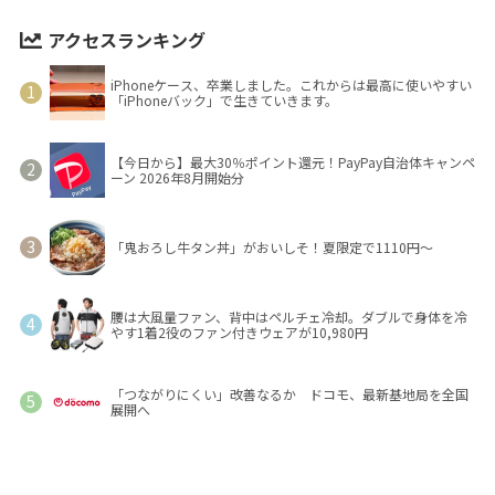
アクセスランキング
iPhoneケース、卒業しました。これからは最高に使いやすい
「iPhoneバック」で生きていきます。
【今日から】最大30％ポイント還元！PayPay自治体キャンペ
ーン 2026年8月開始分
「鬼おろし牛タン丼」がおいしそ！夏限定で1110円～
腰は大風量ファン、背中はペルチェ冷却。ダブルで身体を冷
やす1着2役のファン付きウェアが10,980円
「つながりにくい」改善なるか ドコモ、最新基地局を全国
展開へ