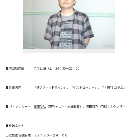
■次回放送日 ７月31日（土）24：30～25：00
■番組内容 『週アスヘッドライン』、『ゲストコーナー』、『Ｆ岡’Ｓコラム』
■ パーソナリティ
福岡俊弘
（週刊アスキー総編集長）、豊田綾乃（TBSアナウンサー)
■放送ネット
山陰放送 毎週日曜 ２３：３０～２４：００