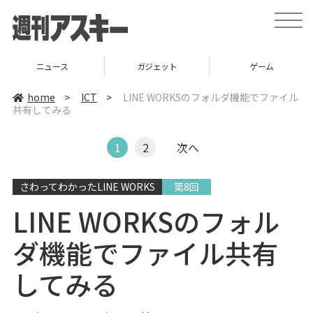
t
o
g
g
l
ニュース
ガジェット
ゲーム
e
n
a
home
>
ICT
>
LINE WORKSのフォルダ機能でファイル
v
共有してみる
i
g
a
t
1
2
次へ
i
o
n
さわってわかったLINE WORKS
第8回
LINE WORKSのフォル
ダ機能でファイル共有
してみる