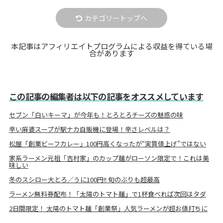
カテゴリートップへ
本記事はアフィリエイトプログラムによる収益を得ている場
合があります
この記事の編集者は以下の記事をオススメしています
セブン「白いキーマ」が今年も！とろとろチーズの魅惑の味
辛い麻婆スープが駅ナカ自販機に登場！辛さレベルは？
松屋「創業ビーフカレー」100円高くなったが“実質値上げ”ではない
家系ラーメン元祖「吉村家」のカップ麺がローソン限定で！これは美
味しい
冬のスシロー大とろ／うに100円!! 旬のぶりも超最高
ラーメン無料券配布！「太陽のトマト麺」で1杯食べれば次回はタダ
2日間限定！ 太陽のトマト麺「創業祭」人気ラーメンが超お値打ちに