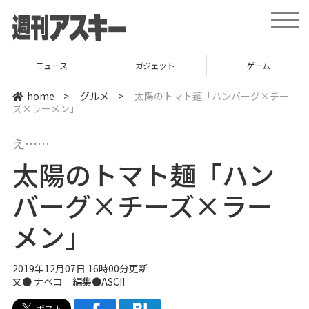
t
o
g
g
l
ニュース
ガジェット
ゲーム
e
n
a
home
>
グルメ
>
太陽のトマト麺「ハンバーグ×チー
v
ズ×ラーメン」
i
g
a
え……
t
i
太陽のトマト麺「ハン
o
n
バーグ×チーズ×ラー
メン」
2019年12月07日 16時00分更新
文●
ナベコ
編集●ASCII