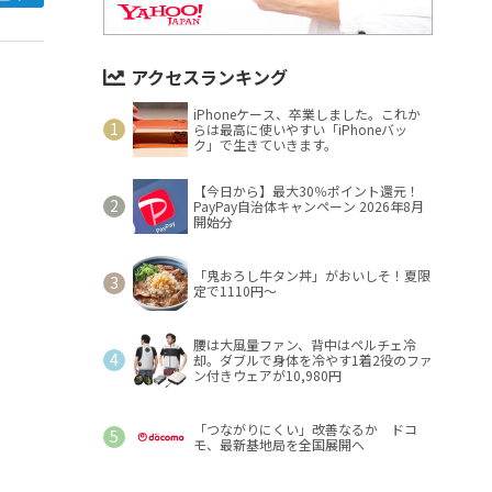
アクセスランキング
iPhoneケース、卒業しました。これか
らは最高に使いやすい「iPhoneバッ
ク」で生きていきます。
【今日から】最大30％ポイント還元！
PayPay自治体キャンペーン 2026年8月
開始分
「鬼おろし牛タン丼」がおいしそ！夏限
定で1110円～
腰は大風量ファン、背中はペルチェ冷
却。ダブルで身体を冷やす1着2役のファ
ン付きウェアが10,980円
「つながりにくい」改善なるか ドコ
モ、最新基地局を全国展開へ