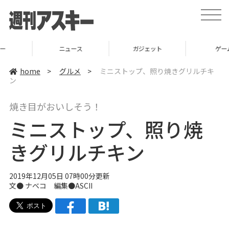
t
o
g
g
l
ニュース
ガジェット
ゲーム
e
n
a
home
>
グルメ
>
ミニストップ、照り焼きグリルチキ
v
ン
i
g
a
焼き目がおいしそう！
t
i
ミニストップ、照り焼
o
n
きグリルチキン
2019年12月05日 07時00分更新
文●
ナベコ
編集●ASCII