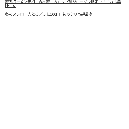
家系ラーメン元祖「吉村家」のカップ麺がローソン限定で！これは美
味しい
冬のスシロー大とろ／うに100円!! 旬のぶりも超最高