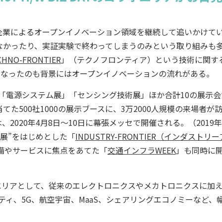
業によるオープンイノベーション領域を継続して追いかけて
なかったり、実証実験で終わってしまうのみという取り組みも
CHNO-FRONTIER
」（テクノフロンティア）という技術に関す
ることになったのも背景にはオープンイノベーションの流れがある。
展」「電源システム展」「センシング技術展」ほか合計10の展示
500社1000の展示ブースに、3万2000人規模の来場者が
0は、2020年4月8日～10日に幕張メッセで開催される。（2019年
進展”をはじめとした「
INDUSTRY-FRONTIER（インダストリ
備やサービスに焦点をあてた「
交通インフラWEEK
」も同時に
のコラボエリアとして、従来のエレクトロニクスやメカトロニクスに加
シティ、5G、航空宇宙、MaaS、シェアリングエコノミーなど、