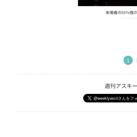
来場者の55％強
1
週刊アスキ