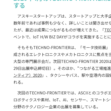
する
アスキースタートアップは、スタートアップと大手企
数年前であれば事例も少なく、詳しいことは聞き出せ
たが、最近は成果につながるものが増えてきた。「
TE
ベントで、IoT H/W BIZ DAYがコラボを実施す
そもそもTECHNO-FRONTIERは、「モータ技術
成されるエレクトロニクスやメカトロニクスに焦点を当てた
大型の専門展示会だ。次回TECHNO-FRONTIER 202
29日出展申込締切日）。そのほか、“つながる工場推
ンティア）2020
」、タクシーやバス、駅や空港内の設
れる。
次回のTECHNO-FRONTIERでは、ASCIIと
ロボティクスや素材、IoT、AI、センサー、スマート
分野のテクノロジー企業の出展を募集している。