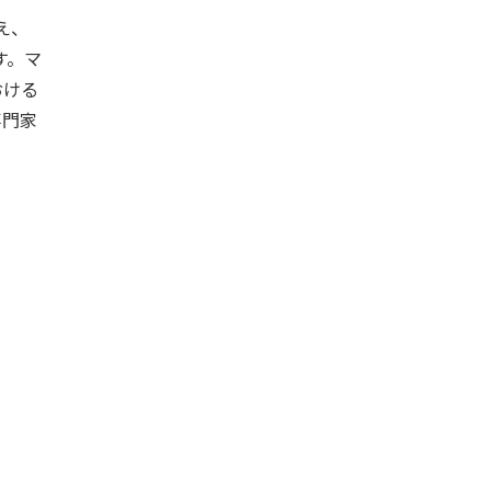
え、
す。マ
おける
専門家