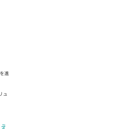
を進
リュ
見え