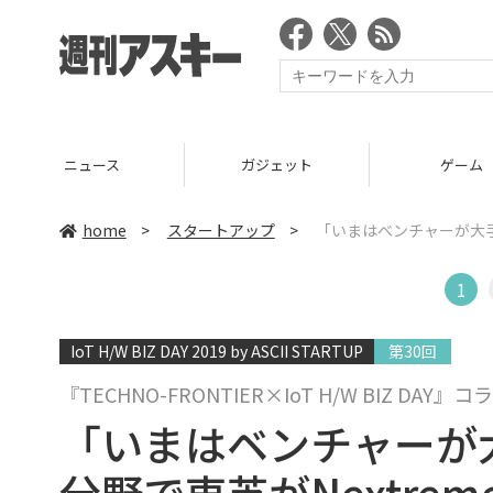
ニュース
ガジェット
ゲーム
home
>
スタートアップ
>
「いまはベンチャーが大手
1
IoT H/W BIZ DAY 2019 by ASCII STARTUP
第30回
『TECHNO-FRONTIER×IoT H/W BIZ
「いまはベンチャーが
分野で東芝がNextre