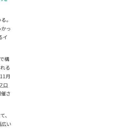
いる。
多かっ
るイ
会で構
訪れる
11月
ーフロ
開催さ
えて、
幅広い