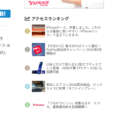
アクセスランキング
iPhoneケース、卒業しました。これか
らは最高に使いやすい「iPhoneバッ
ク」で生きていきます。
y
ーショ
【今日から】最大30％ポイント還元！
PayPay自治体キャンペーン 2026年8月
AY』
開始分
USB-Cだけで使える9.2型サブディスプ
レイ登場 HDMI不要でPCケース内にも
設置可能
熊本にエアコン300台即日納品、ビック
カメラに称賛「大ファインプレー」
「つながりにくい」改善なるか ドコ
モ、最新基地局を全国展開へ