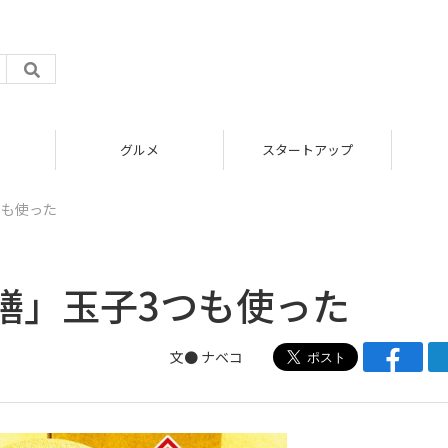
グルメ
スタートアップ
つも使った
膳」玉子3つも使った
文●
ナベコ