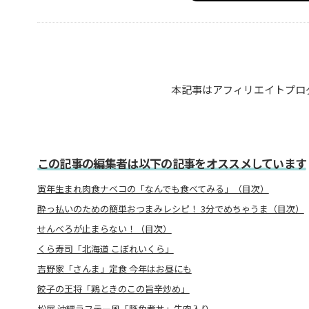
本記事はアフィリエイトプロ
この記事の編集者は以下の記事をオススメしています
寅年生まれ肉食ナベコの「なんでも食べてみる」（目次）
酔っ払いのための簡単おつまみレシピ！ 3分でめちゃうま（目次）
せんべろが止まらない！（目次）
くら寿司「北海道 こぼれいくら」
吉野家「さんま」定食 今年はお昼にも
餃子の王将「鶏ときのこの旨辛炒め」
松屋 沖縄ラフテー風「豚角煮丼」牛肉入り