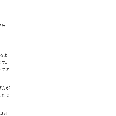
で展
るよ
です。
立ての
両方が
ことに
合わせ