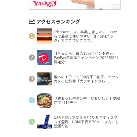
アクセスランキング
iPhoneケース、卒業しました。これか
らは最高に使いやすい「iPhoneバッ
ク」で生きていきます。
【今日から】最大30％ポイント還元！
PayPay自治体キャンペーン 2026年8月
開始分
熊本にエアコン300台即日納品、ビック
カメラに称賛「大ファインプレー」
「鬼おろし牛タン丼」がおいしそ！夏限
定で1110円～
USB-Cだけで使える9.2型サブディスプ
レイ登場 HDMI不要でPCケース内にも
設置可能