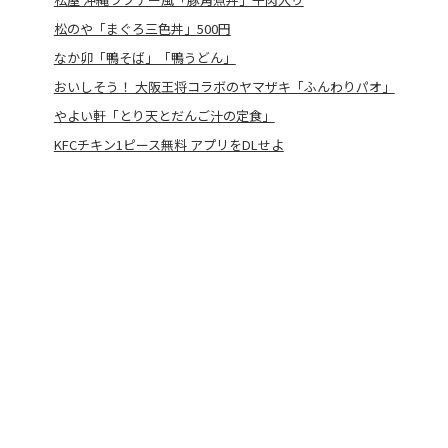
松のや「まぐろ三色丼」500円
なか卯「鴨そば」「鴨うどん」
おいしそう！ 大阪王将コラボのヤマザキ「ふんわりパオ」
やよい軒「とり天とだんご汁の定食」
KFCチキン1ピース無料 アプリをDLせよ