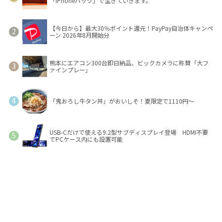
「iPhoneバック」で生きていきます。
【今日から】最大30％ポイント還元！PayPay自治体キャンペ
ーン 2026年8月開始分
熊本にエアコン300台即日納品、ビックカメラに称賛「大フ
ァインプレー」
「鬼おろし牛タン丼」がおいしそ！夏限定で1110円～
USB-Cだけで使える9.2型サブディスプレイ登場 HDMI不要
でPCケース内にも設置可能