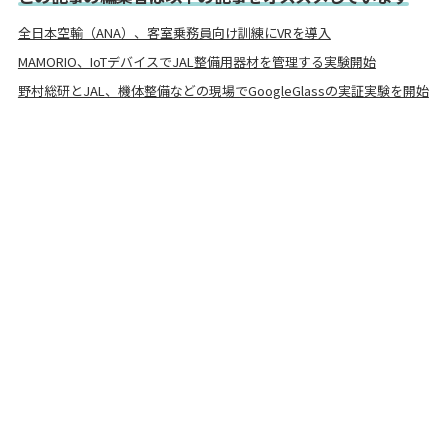
全日本空輸（ANA）、客室乗務員向け訓練にVRを導入
MAMORIO、IoTデバイスでJAL整備用器材を管理する実験開始
野村総研とJAL、機体整備などの現場でGoogleGlassの実証実験を開始