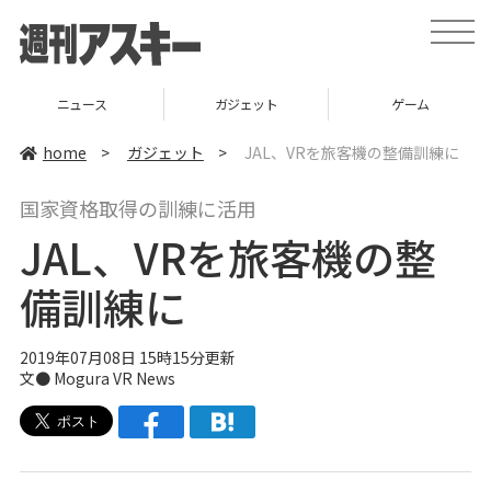
t
o
g
g
l
ニュース
ガジェット
ゲーム
e
n
a
home
>
ガジェット
>
JAL、VRを旅客機の整備訓練に
v
i
g
国家資格取得の訓練に活用
a
t
JAL、VRを旅客機の整
i
o
n
備訓練に
2019年07月08日 15時15分更新
文● Mogura VR News