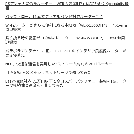
BSアンテナに似たルーター「WTR-M2133HP」は実力派：Xperia周辺機
器
バッファロー、11acでデュアルバンド対応ルーター発売
Wi-Fiルーターがさらに便利になる中継器「WEX-1166DHPS」：Xperia
周辺機器
乗り換え時の憂鬱ゼロのWi-Fiルーター「WSR-2533DHP」：Xperia周
辺機器
パラボラアンテナ? お皿? BUFFALOのインテリア風無線ルーターが
実は優秀だ!!
NEC、快適な通信を実現した4ストリーム対応のWi-Fiルーター
自宅をWi-Fiのメッシュネットワークで覆ってみた
EasyMesh対応で1万円以下と高コスパ！バッファロー製Wi-Fi 6ルータ
ーの接続性と速度を計測してみた