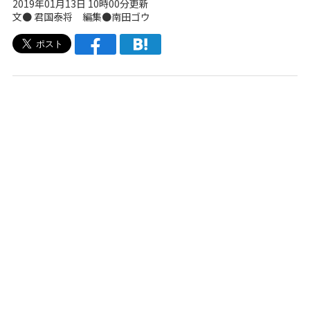
2019年01月13日 10時00分更新
文● 君国泰将 編集●南田ゴウ