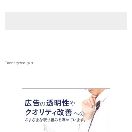
Tweets by weeklyascii