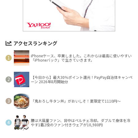
アクセスランキング
iPhoneケース、卒業しました。これからは最高に使いやすい
「iPhoneバック」で生きていきます。
【今日から】最大30％ポイント還元！PayPay自治体キャンペ
ーン 2026年8月開始分
「鬼おろし牛タン丼」がおいしそ！夏限定で1110円～
腰は大風量ファン、背中はペルチェ冷却。ダブルで身体を冷
やす1着2役のファン付きウェアが10,980円