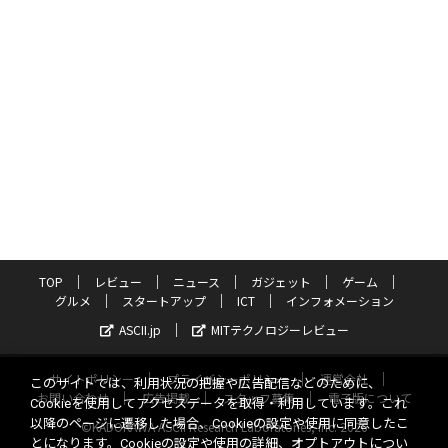
TOP
レビュー
ニュース
ガジェット
ゲーム
グルメ
スタートアップ
ICT
インフォメーション
ASCII.jp
MITテクノロジーレビュー
サイトポリシー
プライバシーポリシー
運営会社
このサイトでは、利用状況の把握や広告配信などのために、
お問い合わせ
広告掲載
スタッフ募集
電子版について
Cookieを使用してアクセスデータを取得・利用しています。これ
以降のページに遷移した場合、Cookieの設定や使用に同意したこ
©KADOKAWA ASCII Research Laboratories, Inc. 2026
とになります。Cookieの設定や使用の詳細、オプトアウトについ