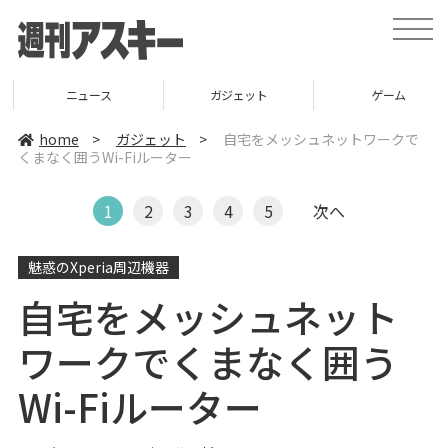
t
o
g
g
l
ニュース
ガジェット
ゲーム
e
n
a
home
>
ガジェット
>
自宅をメッシュネットワークで
v
くまなく囲うWi-Fiルーター
i
g
a
t
1
2
3
4
5
次へ
i
o
n
魅惑のXperia周辺機器
自宅をメッシュネット
ワークでくまなく囲う
Wi-Fiルーター