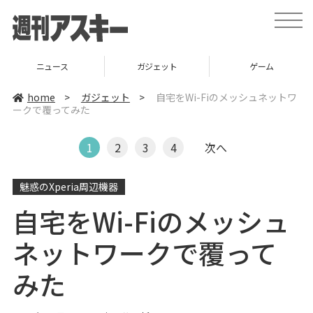
t
o
g
g
l
ニュース
ガジェット
ゲーム
e
n
a
home
>
ガジェット
>
自宅をWi-Fiのメッシュネットワ
v
ークで覆ってみた
i
g
a
t
1
2
3
4
次へ
i
o
n
魅惑のXperia周辺機器
自宅をWi-Fiのメッシュ
ネットワークで覆って
みた