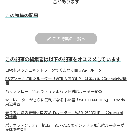
合があります
この特集の記事
この特集の一覧へ
この記事の編集者は以下の記事をオススメしています
自宅をメッシュネットワークでくまなく囲うWi-Fiルーター
BSアンテナに似たルーター「WTR-M2133HP」は実力派：Xperia周辺機
器
バッファロー、11acでデュアルバンド対応ルーター発売
Wi-Fiルーターがさらに便利になる中継器「WEX-1166DHPS」：Xperia
周辺機器
乗り換え時の憂鬱ゼロのWi-Fiルーター「WSR-2533DHP」：Xperia周
辺機器
パラボラアンテナ? お皿? BUFFALOのインテリア風無線ルーターが
実は優秀だ!!