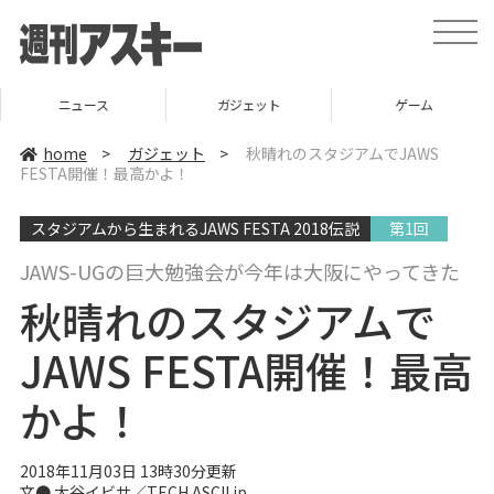
t
o
g
g
l
ニュース
ガジェット
ゲーム
e
n
a
home
>
ガジェット
>
秋晴れのスタジアムでJAWS
v
FESTA開催！最高かよ！
i
g
a
スタジアムから生まれるJAWS FESTA 2018伝説
第1回
t
i
o
JAWS-UGの巨大勉強会が今年は大阪にやってきた
n
秋晴れのスタジアムで
JAWS FESTA開催！最高
かよ！
2018年11月03日 13時30分更新
文● 大谷イビサ／TECH.ASCII.jp