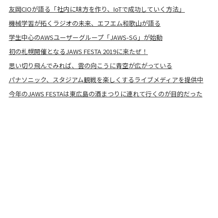
友岡CIOが語る「社内に味方を作り、IoTで成功していく方法」
機械学習が拓くラジオの未来、エフエム和歌山が語る
学生中心のAWSユーザーグループ「JAWS-SG」が始動
初の札幌開催となるJAWS FESTA 2019に来たぜ！
思い切り飛んでみれば、雲の向こうに青空が広がっている
パナソニック、スタジアム観戦を楽しくするライブメディアを提供中
今年のJAWS FESTAは東広島の酒まつりに連れて行くのが目的だった