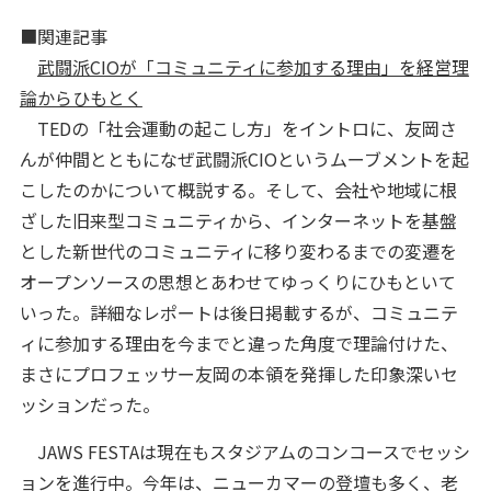
■関連記事
武闘派CIOが「コミュニティに参加する理由」を経営理
論からひもとく
TEDの「社会運動の起こし方」をイントロに、友岡さ
んが仲間とともになぜ武闘派CIOというムーブメントを起
こしたのかについて概説する。そして、会社や地域に根
ざした旧来型コミュニティから、インターネットを基盤
とした新世代のコミュニティに移り変わるまでの変遷を
オープンソースの思想とあわせてゆっくりにひもといて
いった。詳細なレポートは後日掲載するが、コミュニテ
ィに参加する理由を今までと違った角度で理論付けた、
まさにプロフェッサー友岡の本領を発揮した印象深いセ
ッションだった。
JAWS FESTAは現在もスタジアムのコンコースでセッシ
ョンを進行中。今年は、ニューカマーの登壇も多く、老