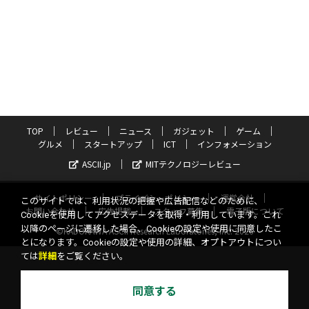
TOP
レビュー
ニュース
ガジェット
ゲーム
グルメ
スタートアップ
ICT
インフォメーション
ASCII.jp
MITテクノロジーレビュー
サイトポリシー
プライバシーポリシー
運営会社
このサイトでは、利用状況の把握や広告配信などのために、
お問い合わせ
広告掲載
スタッフ募集
電子版について
Cookieを使用してアクセスデータを取得・利用しています。これ
以降のページに遷移した場合、Cookieの設定や使用に同意したこ
©KADOKAWA ASCII Research Laboratories, Inc. 2026
とになります。Cookieの設定や使用の詳細、オプトアウトについ
ては
詳細
をご覧ください。
同意する