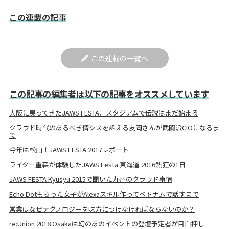
この連載の記事
この連載の一覧へ
この記事の編集者は以下の記事をオススメしています
大阪に戻ってきたJAWS FESTA、スタジアムで伝説はまだ始まる
クラウド時代のあるべき情シスを訴える友岡さんが武闘派CIOになるま
で
今年は松山！JAWS FESTA 2017レポート
ライター重森が体験したJAWS Festa 東海道 2016熱狂の1日
JAWS FESTA Kyusyu 2015で聞いた九州のクラウド事情
Echo Dotもらった女子がAlexaスキル作ってベトナムで話すまで
営業はなぜテクノロジーを味方につけなければならないのか？
re:Union 2018 Osakaは幻のあのイベントの登壇予定者が目白押し