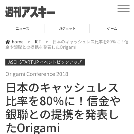
t
o
g
g
l
ガジェット
ゲーム
グルメ
e
n
a
home
>
ICT
>
日本のキャッシュレス比率を80％に！信
v
金や銀聯との提携を発表したOrigami
i
g
a
ASCII STARTUP イベントピックアップ
t
i
o
Origami Conference 2018
n
日本のキャッシュレス
比率を80％に！信金や
銀聯との提携を発表し
たOrigami