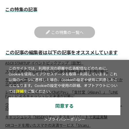
この特集の記事
この特集の一覧へ
この記事の編集者は以下の記事をオススメしています
ASCII STARTUP イベントピックアップ（目次）
このサイトでは、利用状況の把握や広告配信などのために、
スマホ決済のOrigami Payが12の阪急阪神百貨店で利用可能に
Cookieを使用してアクセスデータを取得・利用しています。これ
モバイル決済「Origami Pay」、オープン化でセゾンカードのアプリか
以降のページに遷移した場合、Cookieの設定や使用に同意したこ
ら利用可に
とになります。Cookieの設定や使用の詳細、オプトアウトについ
ては
詳細
をご覧ください。
レオパレスホテルズで「WeChat Pay」「支付宝（Alipay）」「LINE
Pay」によるキャッシュレス決済が可能に
ウォークスルー決済、Wi-Fi活用の空間認知などおもしろ展示目白押し
同意する
のCEATEC JAPAN 2018
キャッシュレス「NISEKO Pay」をスキーリゾートで実証実験
＞プライバシーポリシー
QRコードを用いたスマホの決済サービス「S!can」