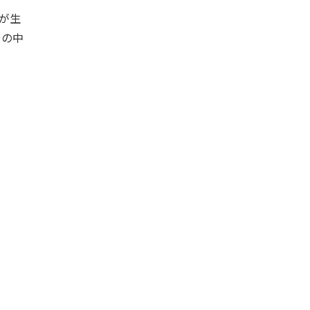
が生
その中