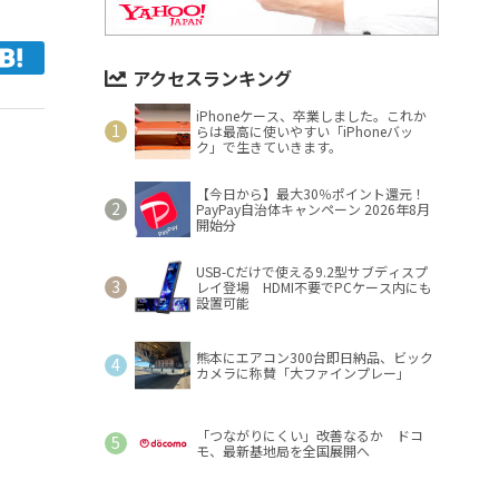
アクセスランキング
iPhoneケース、卒業しました。これか
らは最高に使いやすい「iPhoneバッ
ク」で生きていきます。
【今日から】最大30％ポイント還元！
PayPay自治体キャンペーン 2026年8月
開始分
USB-Cだけで使える9.2型サブディスプ
レイ登場 HDMI不要でPCケース内にも
設置可能
熊本にエアコン300台即日納品、ビック
カメラに称賛「大ファインプレー」
「つながりにくい」改善なるか ドコ
モ、最新基地局を全国展開へ