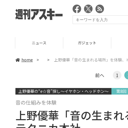
ニュース
ガジェット
ゲーム
home
>
>
上野優華「音の生まれる場所」を体験、
前へ
1
上野優華の“e☆音”探し〜イヤホン・へッドホン〜
第8回
音の仕組みを体験
上野優華「音の生まれ
テクニカ本社