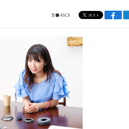
文● ASCII