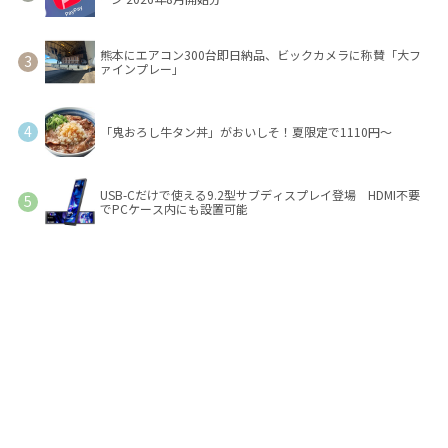
熊本にエアコン300台即日納品、ビックカメラに称賛「大フ
ァインプレー」
「鬼おろし牛タン丼」がおいしそ！夏限定で1110円～
USB-Cだけで使える9.2型サブディスプレイ登場 HDMI不要
でPCケース内にも設置可能