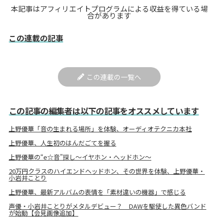
本記事はアフィリエイトプログラムによる収益を得ている場
合があります
この連載の記事
この連載の一覧へ
この記事の編集者は以下の記事をオススメしています
上野優華「音の生まれる場所」を体験、オーディオテクニカ本社
上野優華、人生初のはんだごてを握る
上野優華の“e☆音”探し〜イヤホン・へッドホン〜
20万円クラスのハイエンドヘッドホン、その世界を体験、上野優華・
小岩井ことり
上野優華、最新アルバムの表情を「素材違いの機器」で感じる
声優・小岩井ことりがメタルデビュー？ DAWを駆使した異色バンド
が始動【会見画像追加】