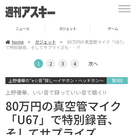
t
o
g
g
l
ニュース
ガジェット
ゲーム
e
n
a
home
>
ガジェット
>
80万円の真空管マイク「U67」
v
で特別録音、そしてサプライズも……!?
i
g
a
t
1
2
3
4
次へ
i
o
n
上野優華の“e☆音”探し〜イヤホン・へッドホン〜
第9回
上野優華、いい音で録っていい音で聴く!!
80万円の真空管マイク
「U67」で特別録音、
そしてサプライズ