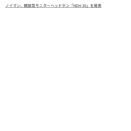
ノイマン、開放型モニターヘッドホン「NDH 30」を発表