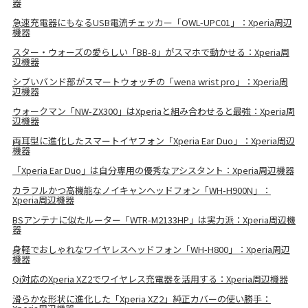
器
急速充電器にもなるUSB電流チェッカー「OWL-UPC01」：Xperia周辺
機器
スター・ウォーズの愛らしい「BB-8」がスマホで動かせる：Xperia周
辺機器
シブいバンド部がスマートウォッチの「wena wrist pro」：Xperia周
辺機器
ウォークマン「NW-ZX300」はXperiaと組み合わせると最強：Xperia周
辺機器
両耳型に進化したスマートイヤフォン「Xperia Ear Duo」：Xperia周辺
機器
「Xperia Ear Duo」は自分専用の優秀なアシスタント：Xperia周辺機器
カラフルかつ高機能なノイキャンヘッドフォン「WH-H900N」：
Xperia周辺機器
BSアンテナに似たルーター「WTR-M2133HP」は実力派：Xperia周辺機
器
身軽でおしゃれなワイヤレスヘッドフォン「WH-H800」：Xperia周辺
機器
Qi対応のXperia XZ2でワイヤレス充電器を活用する：Xperia周辺機器
滑らかな形状に進化した「Xperia XZ2」純正カバーの使い勝手：