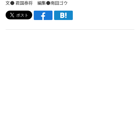
文● 君国泰将 編集●南田ゴウ