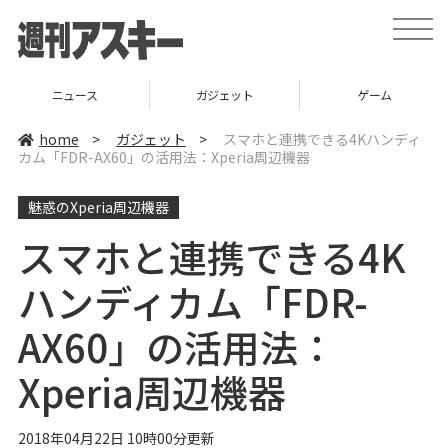
t
o
g
g
l
ニュース
ガジェット
ゲーム
e
n
a
home
>
ガジェット
>
スマホと連携できる4Kハンディ
v
カム「FDR-AX60」の活用法：Xperia周辺機器
i
g
a
魅惑のXperia周辺機器
t
i
o
スマホと連携できる4K
n
ハンディカム「FDR-
AX60」の活用法：
Xperia周辺機器
2018年04月22日 10時00分更新