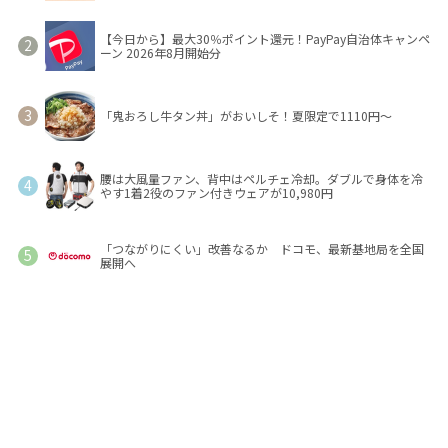
【今日から】最大30％ポイント還元！PayPay自治体キャンペ
ーン 2026年8月開始分
「鬼おろし牛タン丼」がおいしそ！夏限定で1110円～
腰は大風量ファン、背中はペルチェ冷却。ダブルで身体を冷
やす1着2役のファン付きウェアが10,980円
「つながりにくい」改善なるか ドコモ、最新基地局を全国
展開へ