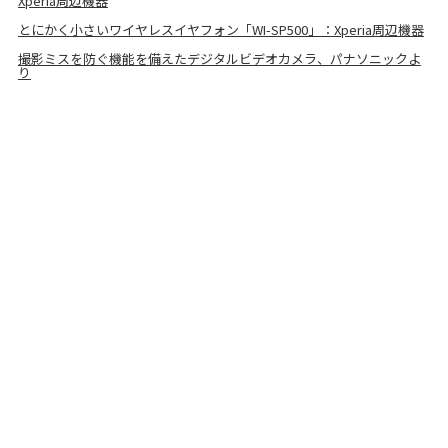
Xperia周辺機器
とにかく小さいワイヤレスイヤフォン「WI-SP500」：Xperia周辺機器
撮影ミスを防ぐ機能を備えたデジタルビデオカメラ、パナソニックよ
り