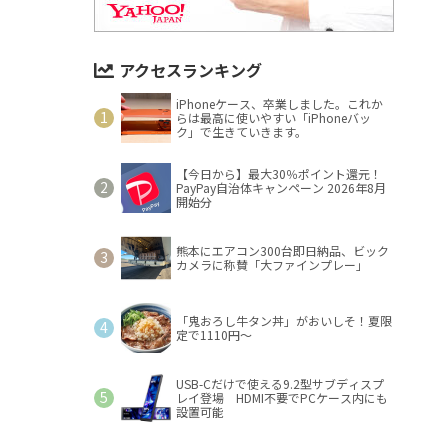
アクセスランキング
iPhoneケース、卒業しました。これか
らは最高に使いやすい「iPhoneバッ
ク」で生きていきます。
【今日から】最大30％ポイント還元！
PayPay自治体キャンペーン 2026年8月
開始分
熊本にエアコン300台即日納品、ビック
カメラに称賛「大ファインプレー」
「鬼おろし牛タン丼」がおいしそ！夏限
定で1110円～
USB-Cだけで使える9.2型サブディスプ
レイ登場 HDMI不要でPCケース内にも
設置可能