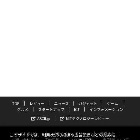
TOP
レビュー
ニュース
ガジェット
ゲーム
グルメ
スタートアップ
ICT
インフォメーション
ASCII.jp
MITテクノロジーレビュー
サイトポリシー
プライバシーポリシー
運営会社
このサイトでは、利用状況の把握や広告配信などのために、
お問い合わせ
広告掲載
スタッフ募集
電子版について