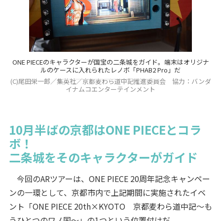
ONE PIECEのキャラクターが国宝の二条城をガイド。端末はオリジナ
ルのケースに入れられたレノボ「PHAB2 Pro」だ
(C)尾田栄一郎／集英社／京都麦わら道中記推進委員会 協力：バンダ
イナムコエンターテインメント
10月半ばの京都はONE PIECEとコラ
ボ！
二条城をそのキャラクターがガイド
今回のARツアーは、ONE PIECE 20周年記念キャンペー
ンの一環として、京都市内で上記期間に実施されたイベ
ント「ONE PIECE 20th×KYOTO 京都麦わら道中記～も
うひとつのワノ国～」の1つという位置付けだ。