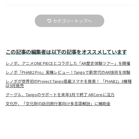
カテゴリートップへ
この記事の編集者は以下の記事をオススメしています
レノボ、アニメONE PIECEとコラボした「AR歴史体験ツアー」を開催
レノボ「PHAB2 Pro」実機レビュー！Tangoで新世代のAR技術を体験
レノボが世界初のProject Tango搭載スマホを発表！ 「PHAB2」3機種
は9月発売
グーグル、Tangoのサポートを来年3月で終了 ARCoreに注力
文化庁、「文化財の訪日旅行客向け多言語解説」に補助金