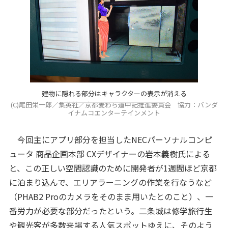
建物に隠れる部分はキャラクターの表示が消える
(C)尾田栄一郎／集英社／京都麦わら道中記推進委員会 協力：バンダ
イナムコエンターテインメント
今回主にアプリ部分を担当したNECパーソナルコンピ
ュータ 商品企画本部 CXデザイナーの岩本義樹氏による
と、この正しい空間認識のために開発者が1週間ほど京都
に泊まり込んで、エリアラーニングの作業を行なうなど
（PHAB2 Proのカメラをそのまま用いたとのこと）、一
番労力が必要な部分だったという。二条城は修学旅行生
や観光客が多数来場する人気スポットゆえに、そのよう