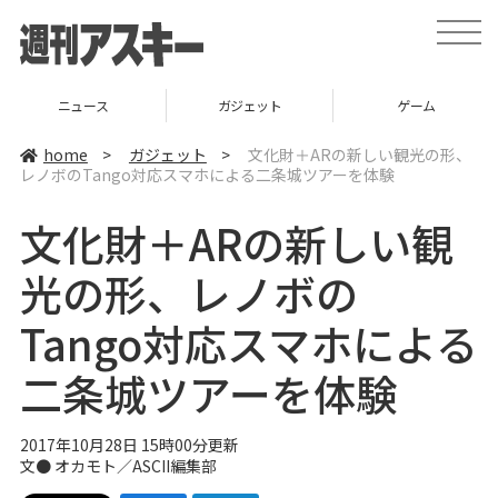
t
o
g
g
l
ニュース
ガジェット
ゲーム
e
n
a
home
>
ガジェット
>
文化財＋ARの新しい観光の形、
v
レノボのTango対応スマホによる二条城ツアーを体験
i
g
a
文化財＋ARの新しい観
t
i
o
光の形、レノボの
n
Tango対応スマホによる
二条城ツアーを体験
2017年10月28日 15時00分更新
文● オカモト／ASCII編集部