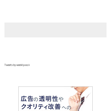
Tweets by weeklyascii