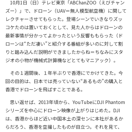
10月1日（日）テレビ東京「ABChanZOO（えびチャン
ズー）」で、ドローン（UAV＝無人模型航空機）に関して
レクチャーさせてもらった。登場シーンでいきなりズッ
コケたのは置いておくとして、見た人からはドローンの
最新事情が分かってよかったという反響ももらった（ド
ローンは“ただ凄い”と紹介する番組が多いのに対して割
りと踏み込んだ説明ができましたからね＝ちなみにスタ
ジオの小物が機械式計算機などとてもマニアック）。
その１週間後、１年半ぶりで香港にでかけてきた。今
回の目的は、日本では売っていない“あるもの”の購入と
香港でドローンを飛ばすことである。
思い返せば、2013年頃から、YouTubeにDJI Phantom
シリーズを中心にドローン映像が上がりはじめた。DJI
は、香港からほど近い中国本土の深センに本社があるか
らだろう、香港を空撮したものが目立つ。それを見て、