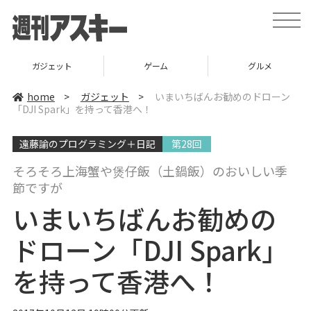
t
o
g
g
l
ガジェット
ゲーム
グルメ
e
n
a
home
>
ガジェット
>
いまいちばんお勧めのドローン
v
「DJI Spark」を持って香港へ！
i
g
a
遠藤諭のプログラミング＋日記
第28回
t
i
o
そろそろ上海蟹や煲仔飯（土鍋飯）のおいしい季
n
節ですが
いまいちばんお勧めの
ドローン「DJI Spark」
を持って香港へ！