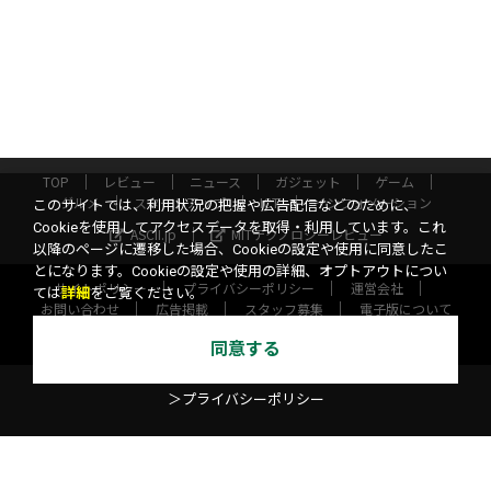
TOP
レビュー
ニュース
ガジェット
ゲーム
グルメ
スタートアップ
ICT
インフォメーション
このサイトでは、利用状況の把握や広告配信などのために、
Cookieを使用してアクセスデータを取得・利用しています。これ
ASCII.jp
MITテクノロジーレビュー
以降のページに遷移した場合、Cookieの設定や使用に同意したこ
とになります。Cookieの設定や使用の詳細、オプトアウトについ
サイトポリシー
プライバシーポリシー
運営会社
ては
詳細
をご覧ください。
お問い合わせ
広告掲載
スタッフ募集
電子版について
©KADOKAWA ASCII Research Laboratories, Inc. 2026
同意する
＞プライバシーポリシー