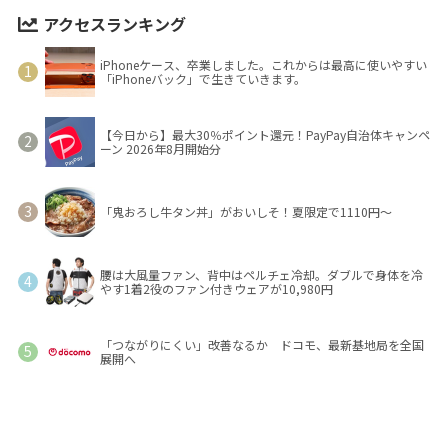
アクセスランキング
iPhoneケース、卒業しました。これからは最高に使いやすい
「iPhoneバック」で生きていきます。
【今日から】最大30％ポイント還元！PayPay自治体キャンペ
ーン 2026年8月開始分
「鬼おろし牛タン丼」がおいしそ！夏限定で1110円～
腰は大風量ファン、背中はペルチェ冷却。ダブルで身体を冷
やす1着2役のファン付きウェアが10,980円
「つながりにくい」改善なるか ドコモ、最新基地局を全国
展開へ