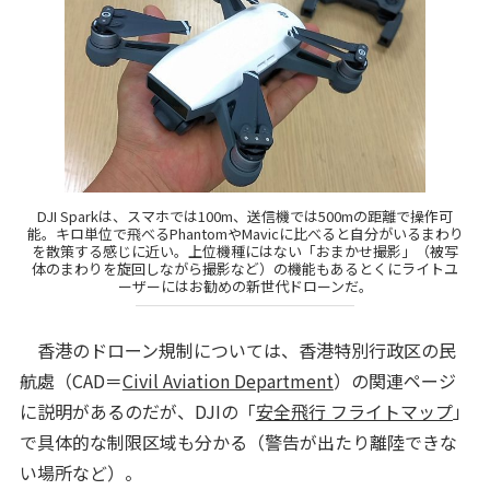
DJI Sparkは、スマホでは100m、送信機では500mの距離で操作可
能。キロ単位で飛べるPhantomやMavicに比べると自分がいるまわり
を散策する感じに近い。上位機種にはない「おまかせ撮影」（被写
体のまわりを旋回しながら撮影など）の機能もあるとくにライトユ
ーザーにはお勧めの新世代ドローンだ。
香港のドローン規制については、香港特別行政区の民
航處（CAD＝
Civil Aviation Department
）の関連ページ
に説明があるのだが、DJIの「
安全飛行 フライトマップ
」
で具体的な制限区域も分かる（警告が出たり離陸できな
い場所など）。