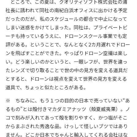
ところで、この夏は、クオリティソフト株式会社の浦
社長に誘われて同社の南紀白浜オフィスに出かける予定
だったのだが、私のスケジュールの都合で中止になって
しまい迷惑をかけてしまった。同社は、プライベートビ
ーチも持っているうえに、ドローンスクール事業でも定
評がある。ということで、なんとなく2カ月遅れでドロー
ンを飛ばすことができた。やっぱりドローン空撮は楽し
い。どう楽しいのかというと、一眼レフが、世界を違っ
たレンズで切り取ることで世の中の見方を変える道具だ
とすると、ドローンは視点を変えて世界の見方を変える
道具で、ちょっと似たところがある。
※
ちなみに、もう１つの目的の日本で売っていない“あ
るもの”とは殻付きマカダミアナッツ（殼夏威夷果）。ノ
コで刻みが入れてあって殻を割りやすく、かつ塩がそこ
からまぶされた秀逸な品。けっして怪しいブツではあり
ません。どこか日本でちゃんと輸入してくれる会社はな