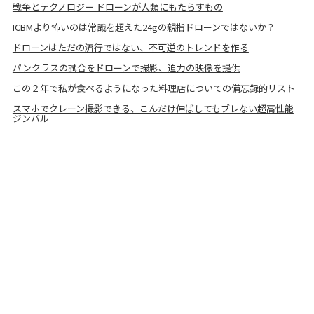
戦争とテクノロジー ドローンが人類にもたらすもの
ICBMより怖いのは常識を超えた24gの親指ドローンではないか？
ドローンはただの流行ではない、不可逆のトレンドを作る
パンクラスの試合をドローンで撮影、迫力の映像を提供
この２年で私が食べるようになった料理店についての備忘録的リスト
スマホでクレーン撮影できる、こんだけ伸ばしてもブレない超高性能
ジンバル