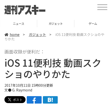
t
o
g
g
l
ニュース
ガジェット
ゲーム
e
n
a
home
>
ガジェット
>
iOS 11便利技 動画スクショのや
v
りかた
i
g
a
画面収録が便利だ：
t
i
iOS 11便利技 動画スク
o
n
ショのやりかた
2017年10月11日 15時00分更新
文● G. Raymond