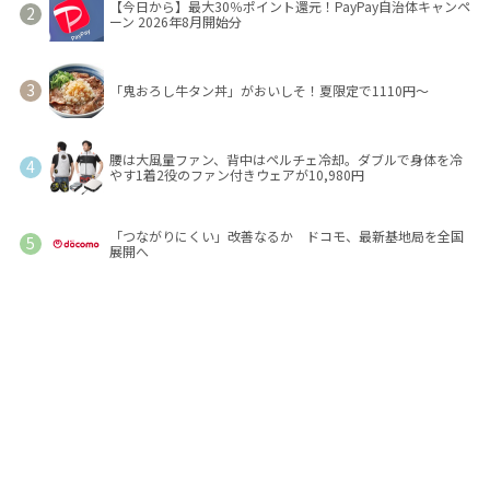
【今日から】最大30％ポイント還元！PayPay自治体キャンペ
ーン 2026年8月開始分
「鬼おろし牛タン丼」がおいしそ！夏限定で1110円～
腰は大風量ファン、背中はペルチェ冷却。ダブルで身体を冷
やす1着2役のファン付きウェアが10,980円
「つながりにくい」改善なるか ドコモ、最新基地局を全国
展開へ