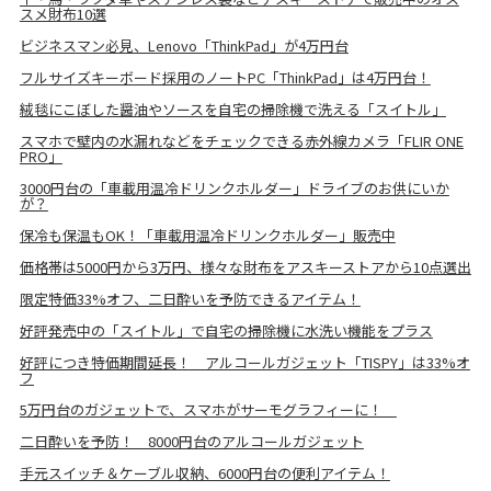
スメ財布10選
ビジネスマン必見、Lenovo「ThinkPad」が4万円台
フルサイズキーボード採用のノートPC「ThinkPad」は4万円台！
絨毯にこぼした醤油やソースを自宅の掃除機で洗える「スイトル」
スマホで壁内の水漏れなどをチェックできる赤外線カメラ「FLIR ONE
PRO」
3000円台の「車載用温冷ドリンクホルダー」ドライブのお供にいか
が？
保冷も保温もOK！「車載用温冷ドリンクホルダー」販売中
価格帯は5000円から3万円、様々な財布をアスキーストアから10点選出
限定特価33%オフ、二日酔いを予防できるアイテム！
好評発売中の「スイトル」で自宅の掃除機に水洗い機能をプラス
好評につき特価期間延長！ アルコールガジェット「TISPY」は33%オ
フ
5万円台のガジェットで、スマホがサーモグラフィーに！
二日酔いを予防！ 8000円台のアルコールガジェット
手元スイッチ＆ケーブル収納、6000円台の便利アイテム！