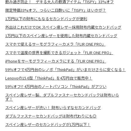
飲み過ぎ防止！ デキる大人の飲酒アイテム「TISPY」33%オフ
限定特価33%オフ、つらい二日酔いに「TISPY」はいかが？
1万円以下の財布にもなるセカンドバッグが便利
外出はこれだけでOK スペイン産レザー採用財布内蔵セカンドバッグ
1万円以下のスペイン産レザーを使用した財布内蔵セカンドバッグ
スマホで使えるサーモグラフィーカメラ「FLIR ONE PRO」
スマホで温度の世界を撮影できるガジェット「FLIR ONE PRO」
iPhoneをサーモグラフィーカメラにする「FLIR ONE PRO」
59％オフで4万円台のレノボ「ThinkPad」がいまだけさらに安くなる！
Lenovoの15.6型「ThinkPad」を4万円台で販売中！
59％オフ!? 4万円台のノートパソコン「ThinkPad」がアツい
スペイン産レザー製、ダブルファスナーセカンドバックは財布いら
ず！
スペイン産レザーが渋い！ 財布いらずなセカンドバッグ
ダブルファスナーセカンドバッグは財布代わりにも◎
スペイン産レザーのセカンドバッグが1万円以下！