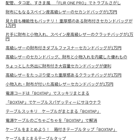
配管、タコ足、すきま風 「FLIR ONE PRO」でトラブルさがし
財布にもなるスペイン産高級レザーのセカンドバッグが1万円
見た目も機能性もバッチリ！ 重厚感のある財布付きセカンドバッグが
1万円
片手に財布と小物入れ、スペイン産高級レザーのクラッチバッグが1万
円
高級レザーの財布付きダブルファスナーセカンドバッグが1万円
高級レザーのセカンドバッグ、財布と小物入れを内蔵した優れもの
ちょっとした外出に財布付き大容量セカンドバッグが便利
高級レザーをたっぷり使った重厚感あるクラッチバッグが1万円
小物入れ・財布が付いた高級レザーセカンドバッグが1万円
電源コードは「BOXTAP」でスッキリまとまる
「BOXTAP」でケーブルスパゲッティーにサヨウナラ
テーブルスッキリ ケーブルがまとまる「BOXTAP」
電源ケーブルのごちゃごちゃを「BOXTAP」で解消
ケーブルをまとめよう！ 箱付きテーブルタップ「BOXTAP」
ケーブルまとまるテーブルタップ