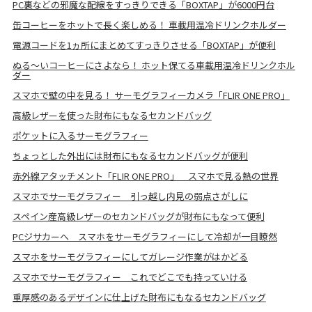
PC裏などの邪魔な配線をすっきりできる「BOXTAP」が6000円台
缶コーヒーをホットで長く楽しめる！ 車載用温冷ドリンクホルダー
電源コードを1ヵ所にまとめてすっきりさせる「BOXTAP」が便利
ぬる〜いコーヒーにさよなら！ ホット保てる車載用温冷ドリンクホル
ダー
スマホで壁の中を見る！ サーモグラフィーカメラ「FLIR ONE PRO」
高級レザーを使った財布にもなるセカンドバッグ
ポケットに入るサーモグラフィー
ちょっとした外出には財布にもなるセカンドバッグが便利
赤外線アタッチメント「FLIR ONE PRO」 スマホで見る熱の世界
スマホでサーモグラフィー 引っ越し内見の弱点さがしに
スペイン産高級レザーのセカンドバッグが財布にもなって便利
PCジサカーへ スマホをサーモグラフィーにして冷却が一目瞭然
スマホをサーモグラフィーにしてガレージ作業がはかどる
スマホでサーモグラフィー これでどこでも持っていける
重厚感のあるデザインに仕上げた財布にもなるセカンドバッグ