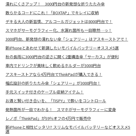
濡れにくさアップ！ 3000円台の新発想な折りたたみ傘
散らかるコードにこれ！「BOXTAP」でキレイに収納
デキる大人の新習慣、アルコールガジェットは8000円台で！
スマホがサーモグラフィー化、水漏れ箇所も一目瞭然…っ！
3000円台、新発想の濡れない傘「シェアリー」はアスキーストアで！
新iPhoneとあわせて新調したいモバイルバッテリーオススメ5選
秋の長雨に3000円台の逆さに開く2重構造傘「サーカス」が便利
車内でドリンクが美味しく飲めるホルダーが3000円台
アスキーストアなら4万円台でThinkPadが購入できる！
幅広設計の折りたたみ傘「シェアリー」が3000円台！
手元スイッチ付きのケーブル収納アイテム！
お酒と賢い付き合いを、「TISPY」で酔いをコントロール
発熱箇所が一目でわかる！ スマホがサーモグラフィーに変身
レノボ「ThinkPad」が59％オフの4万円で販売中
新iPhoneと相性ピッタリ!? スリムなモバイルバッテリーなどオススメ5
選