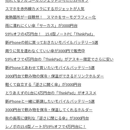
売れてるアルコールガジェットが今だけ33％オフ
スマホを赤外線カメラにするガジェットが人気
発熱箇所が一目瞭然！ スマホをサーモグラフィー化
雨に濡れにくい傘「サーカス」が3000円台
59％オフの4万円台！ 15.6型ノートPC「ThinkPad」
新iPhoneの前に買っておきたいモバイルバッテリー5選
周りに気を遣わなくていい傘が3000円で販売中
59％オフで4万円台の「ThinkPad」がアスキー限定でさらに安い
新iPhoneとあわせて買いたいモバイルバッテリー5選
3000円台で飲み物の保冷・保温ができるドリンクホルダー
軽くて自立する「逆さに開く傘」が3000円台
とりあえずの1台に4万円台の「ThinkPad」がオススメ
新iPhoneと一緒に新調したいモバイルバッテリー5選
3000円台で飲み物を保冷・保温してくれるホルダー
秋の長雨に便利な「逆さに閉じる傘」が3000円台
レノボの15.6型ノートが59％オフで4万円台に！