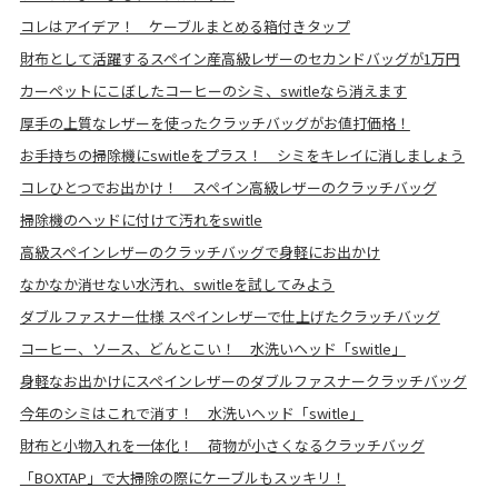
コレはアイデア！ ケーブルまとめる箱付きタップ
財布として活躍するスペイン産高級レザーのセカンドバッグが1万円
カーペットにこぼしたコーヒーのシミ、switleなら消えます
厚手の上質なレザーを使ったクラッチバッグがお値打価格！
お手持ちの掃除機にswitleをプラス！ シミをキレイに消しましょう
コレひとつでお出かけ！ スペイン高級レザーのクラッチバッグ
掃除機のヘッドに付けて汚れをswitle
高級スペインレザーのクラッチバッグで身軽にお出かけ
なかなか消せない水汚れ、switleを試してみよう
ダブルファスナー仕様 スペインレザーで仕上げたクラッチバッグ
コーヒー、ソース、どんとこい！ 水洗いヘッド「switle」
身軽なお出かけにスペインレザーのダブルファスナークラッチバッグ
今年のシミはこれで消す！ 水洗いヘッド「switle」
財布と小物入れを一体化！ 荷物が小さくなるクラッチバッグ
「BOXTAP」で大掃除の際にケーブルもスッキリ！