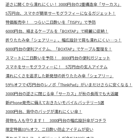
逆さに開くから濡れにくい！ 3000円台の2重構造傘「サーカス」
5万円台、スマホが簡単サーモグラフィーになるガジェット！
特価販売中！ つらい二日酔いを「TISPY」で予防
6000円台、絡まるケーブルを「BOXTAP」で綺麗に収納！
折りたたみ傘「シェアリー」、幅広設計で肩も濡れにくい…っ！
6000円台の便利アイテム、「BOXTAP」でケーブル整理を！
スマートに二日酔いを予防！ 8000円台の便利ガジェット
スマホをサーモグラフィーに！ 5万円台の玄人アイテム
濡れにくさを追求した新発想の折りたたみ傘「シェアリー」
59％オフで4万円台のレノボ「ThinkPad」がいまだけさらに安くなる！
3000円台の逆さに閉じる傘「サーカス」が秋の長雨でも大活躍
新iPhone発売に備えておきたいモバイルバッテリー5選
3000円台、背中のバッグが濡れにくい傘！
荷物も人も守ります！ 3000円台の幅広設計傘がコチラ
限定特価33％オフ、二日酔い防止アイテムが安い