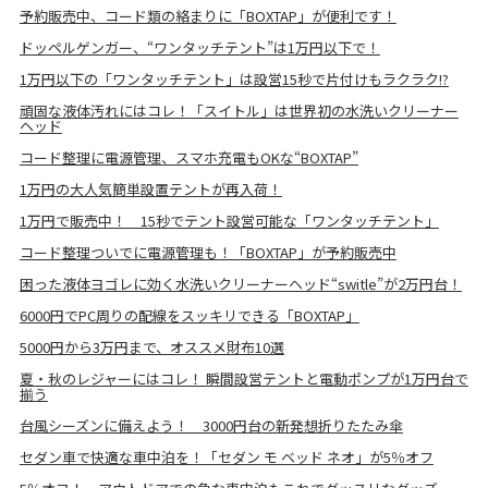
予約販売中、コード類の絡まりに「BOXTAP」が便利です！
ドッペルゲンガー、“ワンタッチテント”は1万円以下で！
1万円以下の「ワンタッチテント」は設営15秒で片付けもラクラク!?
頑固な液体汚れにはコレ！「スイトル」は世界初の水洗いクリーナー
ヘッド
コード整理に電源管理、スマホ充電もOKな“BOXTAP”
1万円の大人気簡単設置テントが再入荷！
1万円で販売中！ 15秒でテント設営可能な「ワンタッチテント」
コード整理ついでに電源管理も！「BOXTAP」が予約販売中
困った液体ヨゴレに効く水洗いクリーナーヘッド“switle”が2万円台！
6000円でPC周りの配線をスッキリできる「BOXTAP」
5000円から3万円まで、オススメ財布10選
夏・秋のレジャーにはコレ！ 瞬間設営テントと電動ポンプが1万円台で
揃う
台風シーズンに備えよう！ 3000円台の新発想折りたたみ傘
セダン車で快適な車中泊を！「セダン モ ベッド ネオ」が5％オフ