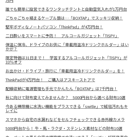
万円
誰でも簡単に設営できるワンタッチテントと自動空気入れが1万円台
ごちゃごちゃ絡まるケーブル類は…「BOXTAP」でスッキリ収納！
堅牢ボディなノートパソコン「ThinkPad」が4万円台！
二日酔いをスマートに予防！ アルコールガジェット「TISPY」
保温に保冷、ドライブのお供に「車載用温冷ドリンクホルダー」はい
かが？
限定特価は31日まで！ 学習するアルコールガジェット「TISPY」が
33％オフ
お出かけ・ドライブ・旅行に「車載用温冷ドリンクホルダー」を！
ThinkPadが4万円台！ ご購入はアスキーストアで
配線収納に電源管理も手元でかんたん「BOXTAP」は7千円台！
秋に向けて財布変えてみませんか？ 5000円台から選べる財布10選
今ある掃除機に水洗い機能をプラスできる「switle」で絨毯汚れもキ
レイに
スマホから自宅の水漏れなどをセルフチェックできる赤外線カメラ
5000円台から！ 牛・馬・ラクダ・ステンレス素材などの財布10選