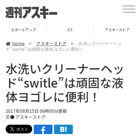
t
o
g
g
l
ICT
アスキーストア
インフォメーション
e
n
a
home
>
アスキーストア
>
水洗いクリーナーヘッ
v
ド“switle”は頑固な液体ヨゴレに便利！
i
g
a
水洗いクリーナーヘッ
t
i
o
ド“switle”は頑固な液
n
体ヨゴレに便利！
2017年08月15日 06時00分更新
文●
アスキーストア