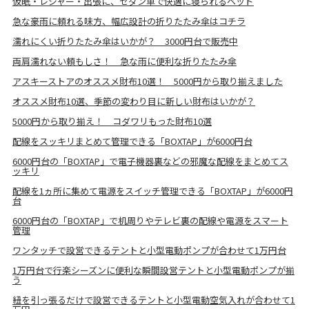
仮眠・レジャー・出張に、セダン車で快適に寝られるベッド
急な豪雨に頼れる味方、幅広設計の折りたたみ傘はコチラ
濡れにくい折りたたみ傘はいかが？ 3000円台で販売中
両肩濡れない頼もしさ！ 急な雨に便利な折りたたみ傘
アスキーストアのオススメ財布10選！ 5000円から取り揃えました
オススメ財布10選、季節の変わり目に新しい財布はいかが？
5000円から取り揃え！ コダワリもった財布10選
配線をスッキリまとめて管理できる「BOXTAP」が6000円台
6000円台の「BOXTAP」で電子機器裏などの邪魔な配線をまとめてス
ッキリ
配線を1ヵ所に集めて電源をスイッチ管理できる「BOXTAP」が6000円
台
6000円台の「BOXTAP」で机周りやテレビ裏の配線や電源をスマート
管理
ワンタッチで設営できるテントと小型電動ポンプが合わせて1万円台
1万円台で行楽シーズンに便利な瞬間設営テントと小型電動ポンプが揃
う
紐を引っ張るだけで設営できるテントと小型電動空気入れが合わせて1