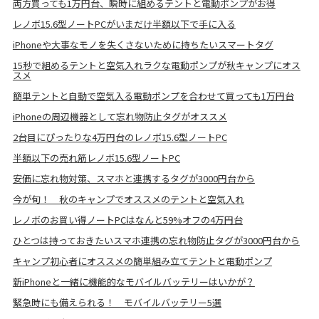
両方買っても1万円台、瞬時に組めるテントと電動ポンプがお得
レノボ15.6型ノートPCがいまだけ半額以下で手に入る
iPhoneや大事なモノを失くさないために持ちたいスマートタグ
15秒で組めるテントと空気入れラクな電動ポンプが秋キャンプにオス
スメ
簡単テントと自動で空気入る電動ポンプを合わせて買っても1万円台
iPhoneの周辺機器として忘れ物防止タグがオススメ
2台目にぴったりな4万円台のレノボ15.6型ノートPC
半額以下の売れ筋レノボ15.6型ノートPC
安価に忘れ物対策、スマホと連携するタグが3000円台から
今が旬！ 秋のキャンプでオススメのテントと空気入れ
レノボのお買い得ノートPCはなんと59%オフの4万円台
ひとつは持っておきたいスマホ連携の忘れ物防止タグが3000円台から
キャンプ初心者にオススメの簡単組み立てテントと電動ポンプ
新iPhoneと一緒に機能的なモバイルバッテリーはいかが？
緊急時にも備えられる！ モバイルバッテリー5選