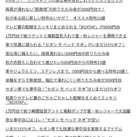
5％オフ！ アウトドアでの急な車中泊もこれでグッスリなグッズ
両肩が濡れない“新発想”の折りたたみ傘が3000円台で！
秋が来る前に新しい財布はいかが？ オススメ財布10選
テレビ裏の配線をスッキリまとめられる「BOXTAP」が6000円台
1万円台で揃うテントと電動空気入れで夏・秋レジャーを満喫できる
車で快適に寝られる「セダン モ ベッド ネオ」がいまだけ5％オフ！
急な雨に備えたい、両肩濡れない3000円台の折りたたみ傘
秋の衣替えに合わせて選びたい5000円台からの財布10選
革やジュラルミン、ステンレスまで、5000円台から選べる財布10選！
傘軸をずらす新発想、幅広で濡れにくい折りたたみ傘が3000円台
セダン車でも車中泊！“セダン モ ベッド ネオ”はいまだけ5％オフ
机周りやテレビ裏のごちゃごちゃした配線をまとめてスッキリ
「BOXTAP」
1万円台で揃う瞬間設営テントと電動ポンプが夏・秋レジャーで大活躍
急な車中泊にはコレ！“セダン モ ベッド ネオ”が安い
いまだけ5％オフ、セダン車でも快適な車中泊を実現するアイテム