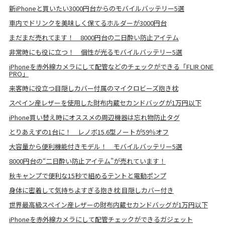
新iPhoneと買いたい3000円台からのモバイルバッテリー5選
車内でドリンクを美味しく保てるホルダーが3000円台
まだまだ売れてます！ 8000円台の二日酔い防止アイテム
非常時にも役に立つ！ 個性が光るモバイルバッテリー5選
iPhoneを赤外線カメラにして配管などのチェックができる「FLIR ONE
PRO」
来客時に役立つ目隠しカバー付属のマイクロビーズ抱き枕
スペイン産レザーを使用した財布内蔵セカンドバッグが1万円以下
iPhone買い替え時にオススメの周辺機器は忘れ物防止タグ
とりあえずの1台に！ レノボ15.6型ノートが59％オフ
大容量から便利機能付きモデル！ モバイルバッテリー5選
8000円台の“二日酔い防止アイテム”が売れています！
秋キャンプで便利な15秒で組めるテントと電動ポンプ
身体に密着して気持ちよすぎる抱き枕 目隠しカバー付き
世界最高級スペイン産レザーの財布内蔵セカンドバッグが1万円以下
iPhoneを赤外線カメラにして配管チェックができるガジェット