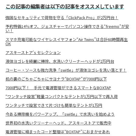
この記事の編集者は以下の記事をオススメしています
強固なセキュリティで荷物を守る「ClickPack Pro」が2万円台！
予約特価14％オフ、ジェスチャーでパソコン操作できる“freemo”が安
い！
スマホ充電可能なワイヤレスイヤフォン“Air Twins”は合計60時間再生
OK
アスキーストア's セレクション
液体ヨゴレを綺麗に掃除、水洗いクリーナーヘッドが2万円台
コーヒー・ソースも強力洗浄「switle」が液体ヨゴレを洗い落とす！
机の裏のごちゃごちゃにサヨナラ“BOXTAP”が7000円以下
7000円以下！ 手元で電源管理ができるスマートなBOXTAP
“ワンタッチ設営”軽量コンパクトなテントが1万円以下で再入荷
ワンタッチで設営できて片づけも簡単なテントが1万円
今ある掃除機をパワーアップ、「switle」で水洗いを始めよう
世界初の水洗いクリーナーヘッド、アスキーストアで販売中
電源管理に絡まったコード整理は“BOXTAP”におまかせあれ