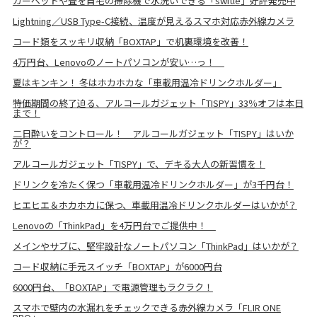
カーペットや畳を自宅の掃除機で水洗いできる「switle」好評発売中
Lightning／USB Type-C接続、温度が見えるスマホ対応赤外線カメラ
コード類をスッキリ収納「BOXTAP」で机裏環境を改善！
4万円台、Lenovoのノートパソコンが安い…っ！
夏はキンキン！ 冬はホカホカな「車載用温冷ドリンクホルダー」
特価期間の終了迫る、アルコールガジェット「TISPY」33％オフは本日
まで！
二日酔いをコントロール！ アルコールガジェット「TISPY」はいか
が？
アルコールガジェット「TISPY」で、デキる大人の新習慣を！
ドリンクを冷たく保つ「車載用温冷ドリンクホルダー」が3千円台！
ヒエヒエ＆ホカホカに保つ、車載用温冷ドリンクホルダーはいかが？
Lenovoの「ThinkPad」を4万円台でご提供中！
メインやサブに、堅牢設計なノートパソコン「ThinkPad」はいかが？
コード収納に手元スイッチ「BOXTAP」が6000円台
6000円台、「BOXTAP」で電源管理もラクラク！
スマホで壁内の水漏れをチェックできる赤外線カメラ「FLIR ONE