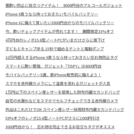
悪酔い防止に役立つアイテム！ 8000円台のアルコールガジェット
iPhone X買うなら持っておきたいモバイルバッテリー
iPhone Xに備えて買いたい3000円台からのモバイルバッテリー
今、酔いチェックアイテムが売れてます！ 期間限定33%オフ
4万円台のレノボ15.6型ノートPCがいまだけさらに値下げ
子どもとキャンプ捗る 15秒で組めるテントと電動ポンプ
10万円超えするiPhone X買うなら持っておきたい忘れ物防止タグ
スマートに酔い管理、ガジェット「TISPY」は8000円台
モバイルバッテリー5選、新iPhone発売前に備えよう！
スマホを赤外線カメラにして温度を測れるガジェットが人気
1万円以下のスペイン産レザーを使用した財布内蔵セカンドバッグ
自宅の水漏れなどをスマホでセルフチェックできる赤外線カメラ
外出はこれだけでOK スペイン産レザー採用財布内蔵セカンドバッグ
59%オフのレノボ15.6型ノートPCがさらに1000円引き
3000円台から！ 忘れ物を防止できるお役立ちタグがオススメ