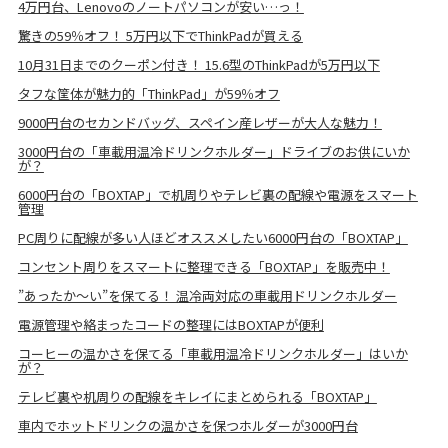
4万円台、Lenovoのノートパソコンが安い…っ！
驚きの59％オフ！ 5万円以下でThinkPadが買える
10月31日までのクーポン付き！ 15.6型のThinkPadが5万円以下
タフな筐体が魅力的「ThinkPad」が59％オフ
9000円台のセカンドバッグ、スペイン産レザーが大人な魅力！
3000円台の「車載用温冷ドリンクホルダー」ドライブのお供にいか
が？
6000円台の「BOXTAP」で机周りやテレビ裏の配線や電源をスマート
管理
PC周りに配線が多い人ほどオススメしたい6000円台の「BOXTAP」
コンセント周りをスマートに整理できる「BOXTAP」を販売中！
”あったか〜い”を保てる！ 温冷両対応の車載用ドリンクホルダー
電源管理や絡まったコードの整理にはBOXTAPが便利
コーヒーの温かさを保てる「車載用温冷ドリンクホルダー」はいか
が？
テレビ裏や机周りの配線をキレイにまとめられる「BOXTAP」
車内でホットドリンクの温かさを保つホルダーが3000円台