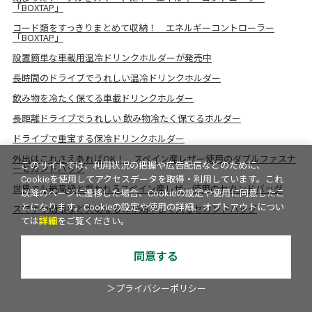
「BOXTAP」
コード類をすっきりまとめて収納！ エネルギーコントローラー
「BOXTAP」
設置簡単な車載用温冷ドリンクホルダーが発売中
長時間のドライブでうれしい温冷ドリンクホルダー
飲み物を冷たく保てる車載ドリンクホルダー
長距離ドライブでうれしい 飲み物冷たく保てるホルダー
ドライブで重宝する保冷ドリンクホルダー
外出はこれさえあればOK！ スペイン産レザー使用のダブルファスナ
このサイトでは、利用状況の把握や広告配信などのために、
ーセカンドバッグ
Cookieを使用してアクセスデータを取得・利用しています。これ
世界でも最高級と謳われるスペイン産レザー使用のセカンドバッグ
以降のページに遷移した場合、Cookieの設定や使用に同意したこ
とになります。Cookieの設定や使用の詳細、オプトアウトについ
スマホや通帳など大切なものが効率よく入るセカンドバッグ
ては
詳細
をご覧ください。
同意する
＞プライバシーポリシー