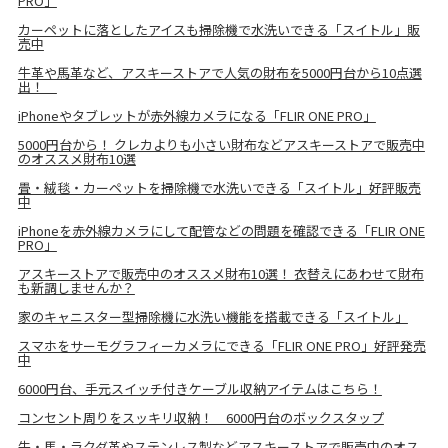
PRO」
カーペットに落としたアイスも掃除機で水洗いできる「スイトル」販
売中
牛革や馬革など、アスキーストアで人気の財布を5000円台から10点選
出！
iPhoneやタブレットが赤外線カメラになる「FLIR ONE PRO」
5000円台から！ クレカよりも小さい財布などアスキーストアで販売中
のオススメ財布10選
畳・絨毯・カーペットを掃除機で水洗いできる「スイトル」好評販売
中
iPhoneを赤外線カメラにして配管などの問題を確認できる「FLIR ONE
PRO」
アスキーストアで販売中のオススメ財布10選！ 衣替えにあわせて財布
も新調しませんか？
家のキャニスター型掃除機に水洗い機能を搭載できる「スイトル」
スマホをサーモグラフィーカメラにできる「FLIR ONE PRO」好評発売
中
6000円台、手元スイッチ付きケーブル収納アイテムはこちら！
コンセント周りをスッキリ収納！ 6000円台のボックスタップ
牛・馬・ラクダ革やステンレス製などアスキーストアで販売中のオス