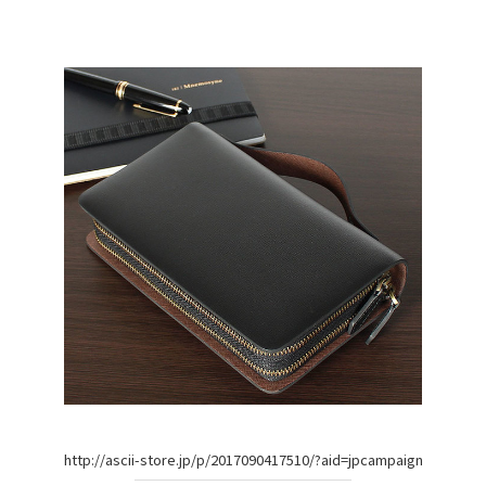
http://ascii-store.jp/p/2017090417510/?aid=jpcampaign