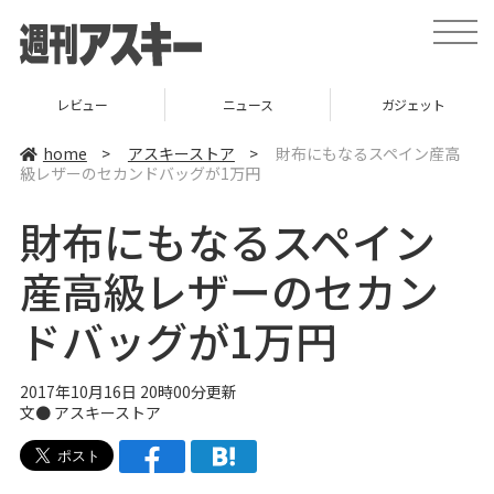
t
o
g
g
l
ー
ニュース
ガジェット
ゲー
e
n
a
home
>
アスキーストア
>
財布にもなるスペイン産高
v
級レザーのセカンドバッグが1万円
i
g
a
財布にもなるスペイン
t
i
o
産高級レザーのセカン
n
ドバッグが1万円
2017年10月16日 20時00分更新
文●
アスキーストア