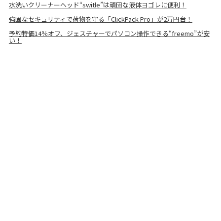
水洗いクリーナーヘッド“switle”は頑固な液体ヨゴレに便利！
強固なセキュリティで荷物を守る「ClickPack Pro」が2万円台！
予約特価14％オフ、ジェスチャーでパソコン操作できる“freemo”が安
い！