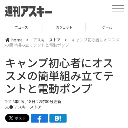
t
o
g
g
l
ニュース
ガジェット
ゲーム
e
n
a
home
>
アスキーストア
>
キャンプ初心者にオススメ
v
の簡単組み立てテントと電動ポンプ
i
g
a
キャンプ初心者にオス
t
i
o
スメの簡単組み立てテ
n
ントと電動ポンプ
2017年09月18日 22時00分更新
文●
アスキーストア