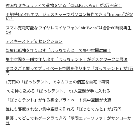
強固なセキュリティで荷物を守る「ClickPack Pro」が2万円台！
予約特価14％オフ、ジェスチャーでパソコン操作できる“freemo”が安
い！
スマホ充電可能なワイヤレスイヤフォン“Air Twins”は合計60時間再生
OK
アスキーストア's セレクション
部屋に孤独を作り出す「ぼっちてんと」で集中空間展開！
集中空間を一瞬で作り出す「ぼっちテント」がデスクワークに最適
デスクごと覆ってプライベート空間を作り出す「ぼっちテント」が1万
円
1万円の「ぼっちテント」でネカフェの個室を自宅で再現
PCを持ち込める「ぼっちテント」で1人空間が手に入れる
「ぼっちテント」が作る完全プライベート集中空間が快適
誰にも邪魔されない集中空間を作れる「ぼっちてんと」が1万円
携帯してどこでもグータラできる「瞬間エアーソファ」がサンコーか
ら