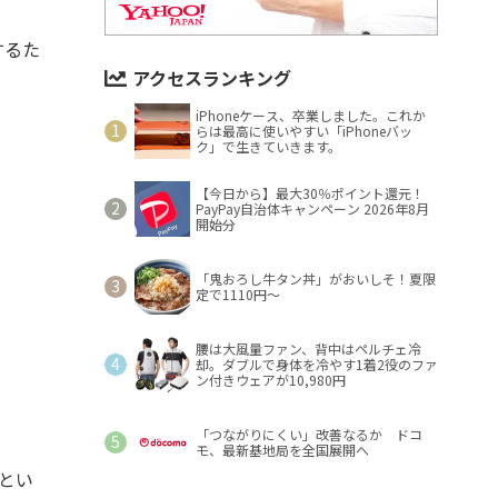
するた
アクセスランキング
iPhoneケース、卒業しました。これか
らは最高に使いやすい「iPhoneバッ
ク」で生きていきます。
【今日から】最大30％ポイント還元！
PayPay自治体キャンペーン 2026年8月
開始分
「鬼おろし牛タン丼」がおいしそ！夏限
定で1110円～
腰は大風量ファン、背中はペルチェ冷
却。ダブルで身体を冷やす1着2役のファ
ン付きウェアが10,980円
「つながりにくい」改善なるか ドコ
モ、最新基地局を全国展開へ
とい