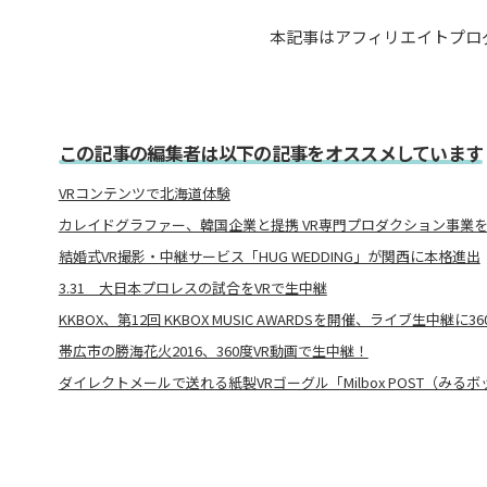
本記事はアフィリエイトプロ
この記事の編集者は以下の記事をオススメしています
VRコンテンツで北海道体験
カレイドグラファー、韓国企業と提携 VR専門プロダクション事業
結婚式VR撮影・中継サービス「HUG WEDDING」が関西に本格進出
3.31 大日本プロレスの試合をVRで生中継
KKBOX、第12回 KKBOX MUSIC AWARDSを開催、ライブ生中継に
帯広市の勝海花火2016、360度VR動画で生中継！
ダイレクトメールで送れる紙製VRゴーグル「Milbox POST（みる