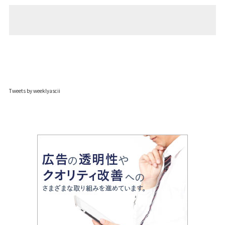
Tweets by weeklyascii