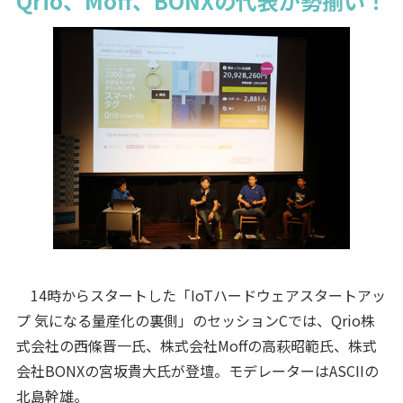
Qrio、Moff、BONXの代表が勢揃い！
14時からスタートした「IoTハードウェアスタートアッ
プ 気になる量産化の裏側」のセッションCでは、Qrio株
式会社の西條晋一氏、株式会社Moffの高萩昭範氏、株式
会社BONXの宮坂貴大氏が登壇。モデレーターはASCIIの
北島幹雄。