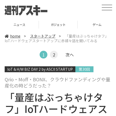
t
o
g
g
l
ニュース
ガジェット
ゲーム
e
n
a
home
>
スタートアップ
>
「量産はぶっちゃけタフ」
v
IoTハードウェアスタートアップに赤裸々話を聞いてみる
i
g
a
t
1
2
次へ
i
o
n
IoT＆H/W BIZ DAY 2 by ASCII STARTUP
第30回
Qrio・Moff・BONX、クラウドファンディングや量
産化の時どうだった？
「量産はぶっちゃけタ
フ」IoTハードウェアス