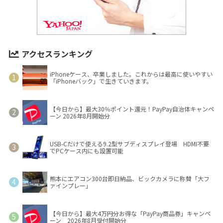
アクセスランキング
iPhoneケース、卒業しました。これからは最高に使いやすい
「iPhoneバック」で生きていきます。
【今日から】最大30％ポイント還元！PayPay自治体キャンペ
ーン 2026年8月開始分
USB-Cだけで使える9.2型サブディスプレイ登場 HDMI不要
でPCケース内にも設置可能
熊本にエアコン300台即日納品、ビックカメラに称賛「大フ
ァインプレー」
【今日から】最大4万円分お得な「PayPay商品券」キャンペ
ーン 2026年8月受付開始分