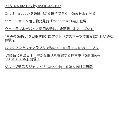
IoT＆H/W BIZ DAY by ASCII STARTUP
Qrio Smart Lockを遠隔地から操作できる「Qrio Hub」登場
ソニーデザイン落し物発見器「Qrio Smart Tag」登場
ウェアラブルデバイス活用の新しい紙芝居「おとしばい」
“音声のGoPro”を目指すBONX アウトドアスポーツで世界に新しい通話
体験を
パックマンをウェアラブルで動かす「Moff PAC-MAN」アプリ
IoT製品にも注目！ 豊かな生活を提案する見本市「Gift Show
LIFE×DESIGN」開催！
グループ通話ガジェット「BONX Grip」を法人向けに展開