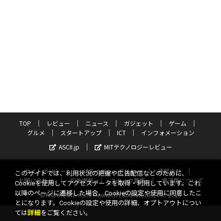
TOP
レビュー
ニュース
ガジェット
ゲーム
グルメ
スタートアップ
ICT
インフォメーション
ASCII.jp
MITテクノロジーレビュー
サイトポリシー
プライバシーポリシー
運営会社
このサイトでは、利用状況の把握や広告配信などのために、
お問い合わせ
広告掲載
スタッフ募集
電子版について
Cookieを使用してアクセスデータを取得・利用しています。これ
以降のページに遷移した場合、Cookieの設定や使用に同意したこ
©KADOKAWA ASCII Research Laboratories, Inc. 2026
とになります。Cookieの設定や使用の詳細、オプトアウトについ
ては
詳細
をご覧ください。